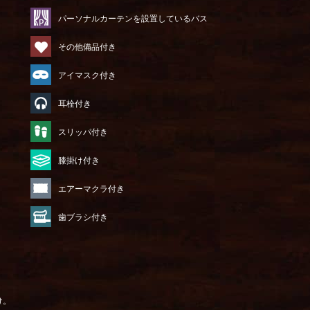
パーソナルカーテンを設置しているバス
その他備品付き
アイマスク付き
耳栓付き
）
スリッパ付き
膝掛け付き
エアーマクラ付き
歯ブラシ付き
け。