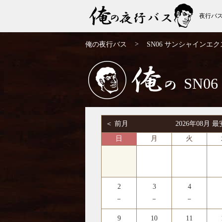
夜行バ
SN06 サンシャインエクスプレス 東京→大
>
俺の夜行バス
SN06 サンシャインエ
阪 | 俺の夜行バス
SN
俺の
＜ 前月
2026年08月
日
月
火
2
3
4
－
－
－
9
10
11