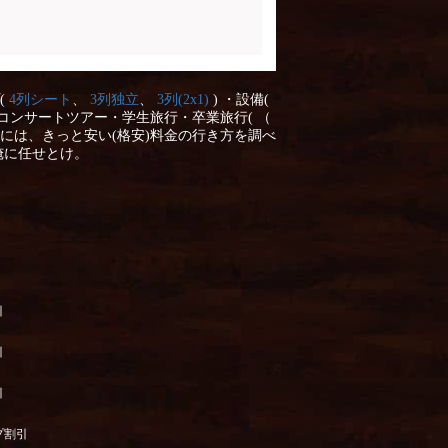
(
4列シート
、
3列独立
、
3列(2x1)
) ・設備(
コンサートツアー・学生旅行・卒業旅行( （
には、きっと安い(格安)料金の行き方を調べ
俺に任せとけ。
引
引
引
プ割引