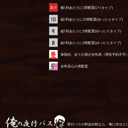
横1列あたりに3席配置(2+1タイプ)
縦1列あたりに10席配置(ゆったりタイプ)
縦1列あたりに9席配置(ゆったりタイプ)
縦1列あたりに8席配置(ゆったりタイプ)
車両内、全ての席が女性席（男性予約不可
女性安心の席配置
夜行バスの料金比較なら、俺に任せと