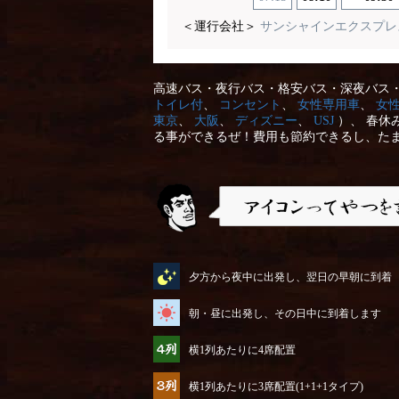
＜運行会社＞
サンシャインエクスプレ
高速バス・夜行バス・格安バス・深夜バス・
トイレ付
、
コンセント
、
女性専用車
、
女
東京
、
大阪
、
ディズニー
、
USJ
）、 春休
る事ができるぜ！費用も節約できるし、た
アイコンってやつを説明するぜ
夕方から夜中に出発し、翌日の早朝に到着
朝・昼に出発し、その日中に到着します
横1列あたりに4席配置
横1列あたりに3席配置(1+1+1タイプ)