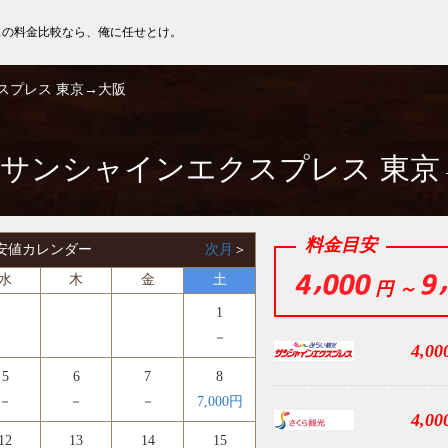
スの料金比較なら、俺に任せとけ。
クスプレス 東京→大阪
06 サンシャインエクスプレス 東
料金目安
 最安値カレンダー
次月
＞
水
木
金
土
円 ～
1
－
4,00
5
6
7
8
－
－
－
7,000円
4,00
12
13
14
15