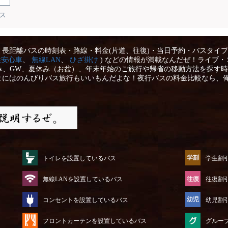
ス
長距離バスの時刻表・路線・料金(片道、往復)・当日予約・バスタイプ
性安心車
、
無線LAN
、
ひざ掛け
) などの情報が満載なんだぜ！ライブ・
み、GW、夏休み（お盆）、年末年始のご旅行や帰省の移動方法を探す時
まにはのんびりバス旅行もいいもんだよな！夜行バスの料金比較なら、
トイレを設置しているバス
学生割
無線LANを設置しているバス
往復割
コンセントを設置しているバス
幼児割
フロントカーテンを設置しているバス
グルー