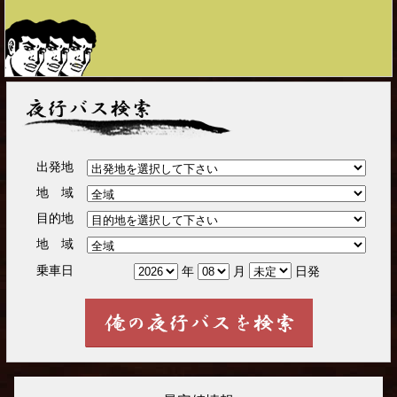
夜行バス検索
出発地
地 域
目的地
地 域
乗車日
年
月
日発