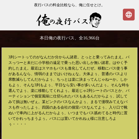
夜行バスの料金比較なら、俺に任せとけ。
language
俺の夜行バス
本日俺の夜行バス、全
16,966
台
3列シートってのがなんだか分からん諸君。とっとと乗ってみたまえ。バ
スっつーと未だに小学校の遠足で乗った思い出しか無い諸君。はやく予
約したまえ。最近はスマホもバスも進化してんだぜ。移動にバス使う事
があるんなら、情弱のままではいけねぇな。大体よぅ、普通のバスより
席数減らしてんだからよぅ、ちっとは楽に決まってんじゃねーか。しか
もよぅ、そんな3列もよぅ、平日なら安い事が多いんだよぅ。そんな時を
選んでよぅ、楽に移動してくれよぅ。最近じゃ2列シートのバスとか、パ
ーティションで個室風味に仕切られたバスもあるんだからよぅ、試して
みて損は無いぜぇ。某ピンクのバスなんかよぅ、まるで漫喫みてえなバ
スも作ったしよぅ、四国のある会社の個室バスなんてよぅ、入り口で靴
ぬいで車内に上がるんだからよぅ、いつまでもバス舐めてると時代に置
いてかれっちまうよぅ。バスには置いてかれねぇ様に注意しろよ
ぅ・・・・