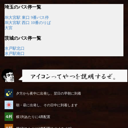
埼玉のバス停一覧
JR大宮駅 東口 9番バス停
JR大宮駅 西口 10番のりば
大宮
茨城のバス停一覧
水戸駅北口
水戸駅南口
アイコンってやつを説明するぜ
夕方から夜中に出発し、翌日の早朝に到着
朝・昼に出発し、その日中に到着します
横1列あたりに4席配置