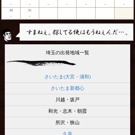
－
－
－
－
－
－
－
30
31
－
－
埼玉の出発地域一覧
さいたま(大宮・浦和)
さいたま新都心
川越・坂戸
和光・志木・朝霞
所沢・狭山
久喜