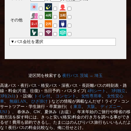
その他
▼バス会社を選択
逆区間を検索する
夜行バス 茨城 → 埼玉
高速バス・夜行バス・格安バス・深夜バス・長距離バスの時刻表・路
線・料金(片道、往復)・当日予約・バスタイプ(
4列シート
、
3列独立
、
3列(2x1)
) ・設備(
トイレ付
、
コンセント
、
女性専用車
、
女性安心
車
、
無線LAN
、
ひざ掛け
) などの情報が満載なんだぜ！ライブ・コン
サートツアー・学生旅行・卒業旅行( （
東京
、
大阪
、
ディズニー
、
USJ
）、 春休み、GW、夏休み（お盆）、年末年始のご旅行や帰省の移
動方法を探す時には、きっと安い(格安)料金の行き方を調べる事ができ
るぜ！費用も節約できるし、たまにはのんびりバス旅行もいいもんだよ
な！夜行バスの料金比較なら、俺に任せとけ。