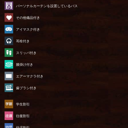
パーソナルカーテンを設置しているバス
その他備品付き
アイマスク付き
耳栓付き
スリッパ付き
膝掛け付き
エアーマクラ付き
歯ブラシ付き
学生割引
往復割引
幼児割引