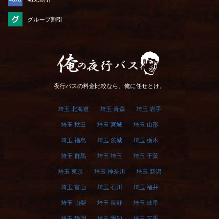
グループ割引
俺の夜行バス
夜行バスの料金比較なら、俺に任せとけ。
埼玉 北海道
埼玉 青森
埼玉 岩手
埼玉 秋田
埼玉 宮城
埼玉 山形
埼玉 福島
埼玉 茨城
埼玉 栃木
埼玉 群馬
埼玉 埼玉
埼玉 千葉
埼玉 東京
埼玉 神奈川
埼玉 新潟
埼玉 富山
埼玉 石川
埼玉 福井
埼玉 山梨
埼玉 長野
埼玉 岐阜
埼玉 静岡
埼玉 愛知
埼玉 三重