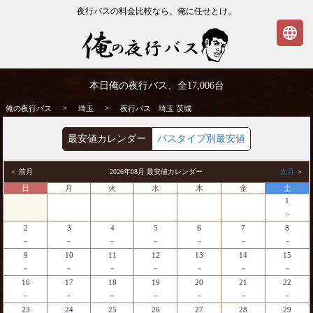
夜行バスの料金比較なら、俺に任せとけ。
language
埼玉発⇒茨城行 夜行バス・高速バス | 俺の
本日俺の夜行バス、全
17,006
台
夜行バス
>
>
俺の夜行バス
埼玉
夜行バス 埼玉 茨城
最安値カレンダー
バスタイプ別最安値
＜ 前月
2026年08月 最安値カレンダー
次月
＞
日
月
火
水
木
金
土
1
－
2
3
4
5
6
7
8
－
－
－
－
－
－
－
9
10
11
12
13
14
15
－
－
－
－
－
－
－
16
17
18
19
20
21
22
－
－
－
－
－
－
－
23
24
25
26
27
28
29