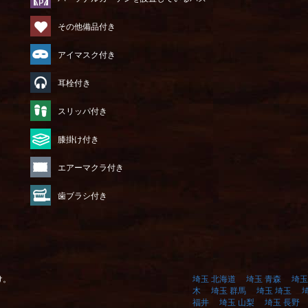
その他備品付き
アイマスク付き
耳栓付き
）
スリッパ付き
膝掛け付き
エアーマクラ付き
歯ブラシ付き
け。
埼玉 北海道
埼玉 青森
埼玉
木
埼玉 群馬
埼玉 埼玉
福井
埼玉 山梨
埼玉 長野