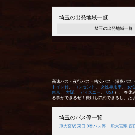
埼玉の出発地域一覧
埼玉の出発地域一覧
高速バス・夜行バス・格安バス・深夜バス・
トイレ付
、
コンセント
、
女性専用車
、
女
東京
、
大阪
、
ディズニー
、
USJ
）、 春休
る事ができるぜ！費用も節約できるし、た
埼玉のバス停一覧
JR大宮駅 東口 9番バス停
JR大宮駅 西