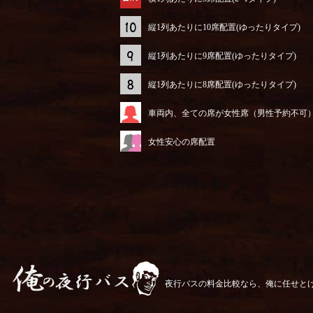
縦1列あたりに10席配置(ゆったりタイプ)
縦1列あたりに9席配置(ゆったりタイプ)
縦1列あたりに8席配置(ゆったりタイプ)
車両内、全ての席が女性席（男性予約不可
女性安心の席配置
夜行バスの料金比較なら、俺に任せと
俺の夜行バス