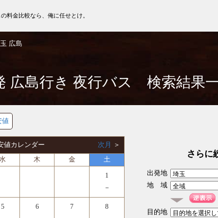
スの料金比較なら、俺に任せとけ。
玉 広島
発 広島行き 夜行バス 検索結果
安値
 最安値カレンダー
次月
＞
さらに
水
木
金
土
出発地
1
地 域
－
5
6
7
8
目的地