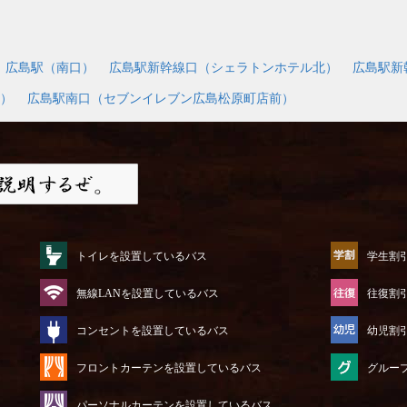
広島駅（南口）
広島駅新幹線口（シェラトンホテル北）
広島駅新
）
広島駅南口（セブンイレブン広島松原町店前）
トイレを設置しているバス
学生割
無線LANを設置しているバス
往復割
コンセントを設置しているバス
幼児割
フロントカーテンを設置しているバス
グルー
パーソナルカーテンを設置しているバス