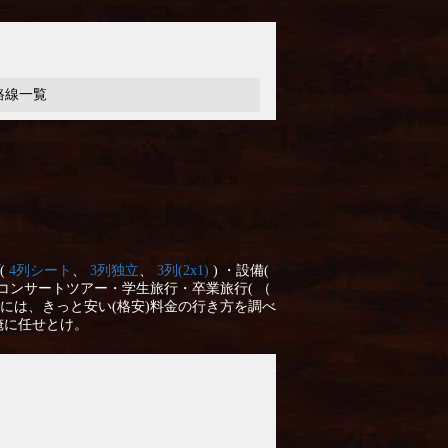
路線一覧
(
4列シート
、
3列独立
、
3列(2x1)
) ・設備(
コンサートツアー・学生旅行・卒業旅行( （
には、きっと安い(格安)料金の行き方を調べ
俺に任せとけ。