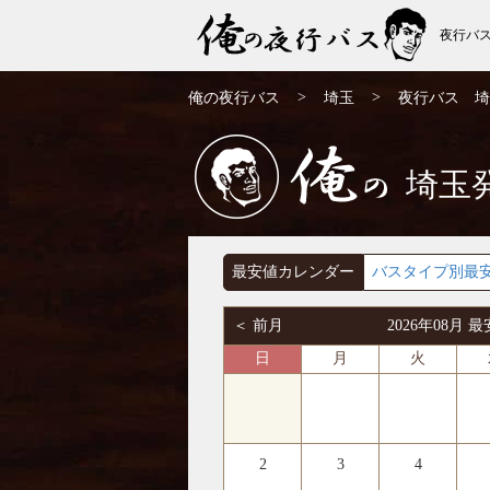
夜行バ
埼玉発⇒広島行 夜行バス・高速バス | 俺の
>
>
俺の夜行バス
埼玉
夜行バス 埼
夜行バス
埼玉
俺の
最安値カレンダー
バスタイプ別最
＜ 前月
2026年08月
日
月
火
2
3
4