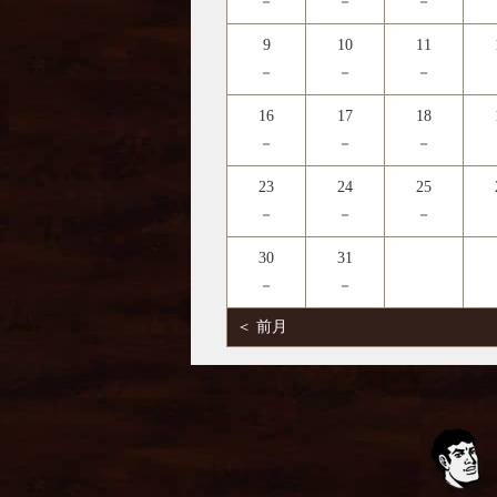
－
－
－
9
10
11
－
－
－
16
17
18
－
－
－
23
24
25
－
－
－
30
31
－
－
＜ 前月