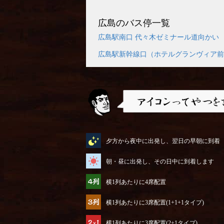
広島のバス停一覧
広島駅南口 代々木ゼミナール道向かい
広島駅新幹線口（ホテルグランヴィア前
アイコンってやつを説明するぜ
夕方から夜中に出発し、翌日の早朝に到着
朝・昼に出発し、その日中に到着します
横1列あたりに4席配置
横1列あたりに3席配置(1+1+1タイプ)
横1列あたりに3席配置(2+1タイプ)