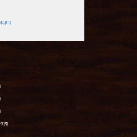
幹線口
引
引
引
プ割引