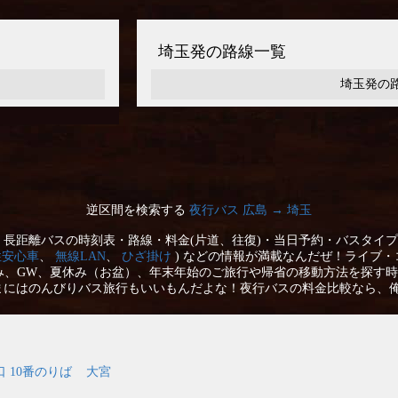
埼玉発の路線一覧
埼玉発の
逆区間を検索する
夜行バス 広島 → 埼玉
長距離バスの時刻表・路線・料金(片道、往復)・当日予約・バスタイプ
性安心車
、
無線LAN
、
ひざ掛け
) などの情報が満載なんだぜ！ライブ・
み、GW、夏休み（お盆）、年末年始のご旅行や帰省の移動方法を探す時
まにはのんびりバス旅行もいいもんだよな！夜行バスの料金比較なら、
口 10番のりば
大宮