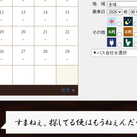
－
－
－
－
地 域
乗車日
年
12
13
14
15
－
－
－
－
19
20
21
22
その他
－
－
－
－
26
27
28
29
▼バス会社を選択
－
－
－
－
次月
＞