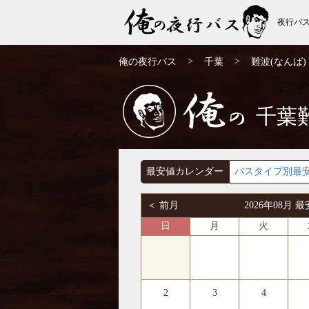
夜行バ
難波(なんば)発⇒大阪行 夜行バス・高速バ
>
>
俺の夜行バス
千葉
難波(なんば)
ス | 俺の夜行バス
千葉
俺の
最安値カレンダー
バスタイプ別最
＜ 前月
2026年08月
日
月
火
2
3
4