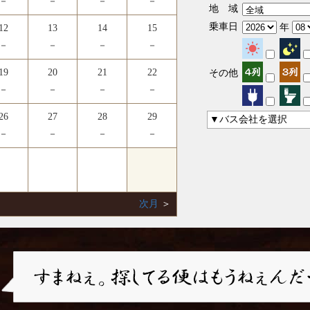
－
－
－
－
地 域
乗車日
年
12
13
14
15
－
－
－
－
19
20
21
22
その他
－
－
－
－
26
27
28
29
▼バス会社を選択
－
－
－
－
次月
＞