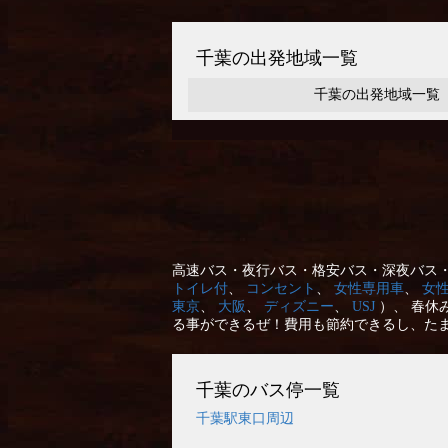
千葉の出発地域一覧
千葉の出発地域一覧
高速バス・夜行バス・格安バス・深夜バス・
トイレ付
、
コンセント
、
女性専用車
、
女
東京
、
大阪
、
ディズニー
、
USJ
）、 春休
る事ができるぜ！費用も節約できるし、た
千葉のバス停一覧
千葉駅東口周辺