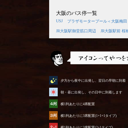
大阪のバス停一覧
USJ
プラザモータープール＜大阪梅田
JR大阪駅御堂筋口周辺
JR大阪駅前 桜
アイコンってやつを説明するぜ
夕方から夜中に出発し、翌日の早朝に到着
朝・昼に出発し、その日中に到着します
横1列あたりに4席配置
横1列あたりに3席配置(1+1+1タイプ)
横1列あたりに3席配置(2+1タイプ)