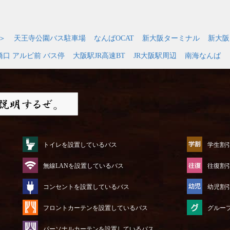
＞
天王寺公園バス駐車場
なんばOCAT
新大阪ターミナル
新大阪
橋口 アルビ前 バス停
大阪駅JR高速BT
JR大阪駅周辺
南海なんば
トイレを設置しているバス
学生割
無線LANを設置しているバス
往復割
コンセントを設置しているバス
幼児割
フロントカーテンを設置しているバス
グルー
パーソナルカーテンを設置しているバス