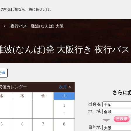
スの料金比較なら、俺に任せとけ。
>
夜行バス 難波(なんば) 大阪
難波(なんば)発 大阪行き 夜行バ
安値
 最安値カレンダー
次月
＞
さらに
水
木
金
土
出発地
1
地 域
－
5
6
7
8
目的地