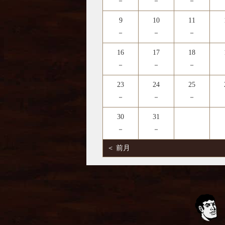
－
－
－
9
10
11
－
－
－
16
17
18
－
－
－
23
24
25
－
－
－
30
31
－
－
＜ 前月