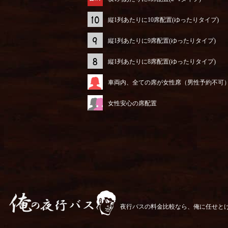
縦1列あたりに10席配置(ゆったりタイプ)
縦1列あたりに9席配置(ゆったりタイプ)
縦1列あたりに8席配置(ゆったりタイプ)
車両内、全ての席が女性席（男性予約不可
女性安心の席配置
夜行バスの料金比較なら、俺に任せと
俺の夜行バス