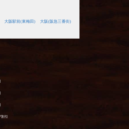
大阪駅前(東梅田)
大阪(阪急三番街)
引
引
引
プ割引