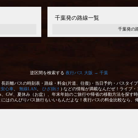
千葉発の路線一覧
千葉発の
逆区間を検索する
夜行バス 大阪 → 千葉
長距離バスの時刻表・路線・料金(片道、往復)・当日予約・バスタイプ
性安心車
、
無線LAN
、
ひざ掛け
) などの情報が満載なんだぜ！ライブ・
み、GW、夏休み（お盆）、年末年始のご旅行や帰省の移動方法を探す時
まにはのんびりバス旅行もいいもんだよな！夜行バスの料金比較なら、