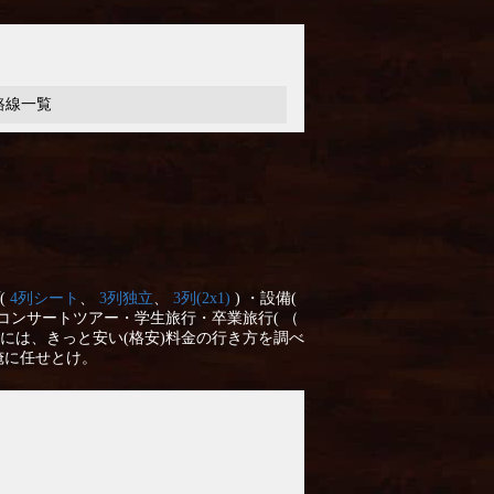
路線一覧
(
4列シート
、
3列独立
、
3列(2x1)
) ・設備(
コンサートツアー・学生旅行・卒業旅行( （
には、きっと安い(格安)料金の行き方を調べ
俺に任せとけ。