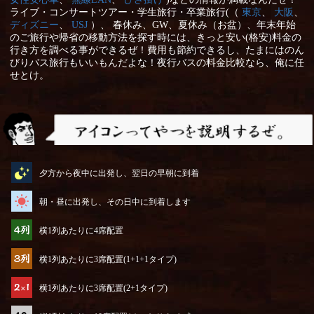
ライブ・コンサートツアー・学生旅行・卒業旅行(（
東京
、
大阪
、
ディズニー
、
USJ
）、 春休み、GW、夏休み（お盆）、年末年始
のご旅行や帰省の移動方法を探す時には、きっと安い(格安)料金の
行き方を調べる事ができるぜ！費用も節約できるし、たまにはのん
びりバス旅行もいいもんだよな！夜行バスの料金比較なら、俺に任
せとけ。
アイコンってやつを説明するぜ
夕方から夜中に出発し、翌日の早朝に到着
朝・昼に出発し、その日中に到着します
横1列あたりに4席配置
横1列あたりに3席配置(1+1+1タイプ)
横1列あたりに3席配置(2+1タイプ)