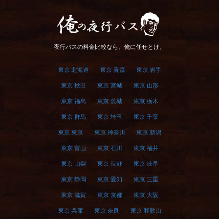
俺の夜行バス
夜行バスの料金比較なら、俺に任せとけ。
東京 北海道
東京 青森
東京 岩手
東京 秋田
東京 宮城
東京 山形
東京 福島
東京 茨城
東京 栃木
東京 群馬
東京 埼玉
東京 千葉
東京 東京
東京 神奈川
東京 新潟
東京 富山
東京 石川
東京 福井
東京 山梨
東京 長野
東京 岐阜
東京 静岡
東京 愛知
東京 三重
東京 滋賀
東京 京都
東京 大阪
東京 兵庫
東京 奈良
東京 和歌山