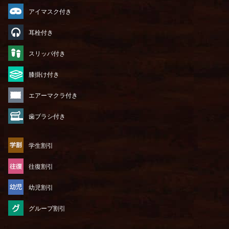
アイマスク付き
耳栓付き
スリッパ付き
膝掛け付き
エアーマクラ付き
歯ブラシ付き
学生割引
往復割引
幼児割引
グループ割引