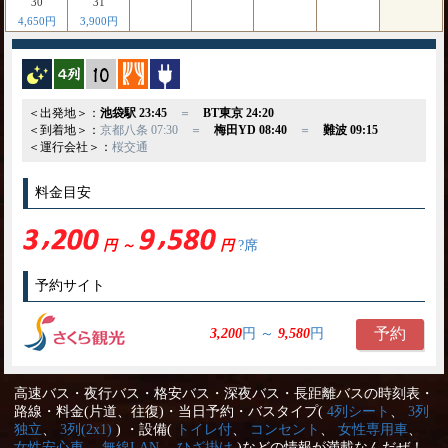
30
31
4,650円
3,900円
夜行バス
横4列
縦10列
カーテン
コンセント
＜出発地＞：
池袋駅 23:45
＝
BT東京 24:20
＜到着地＞：
京都八条 07:30
＝
梅田YD 08:40
＝
難波 09:15
＜運行会社＞：
桜交通
料金目安
円 ～
円
?席
予約サイト
予約
3,200
円 ～
9,580
円
高速バス・夜行バス・格安バス・深夜バス・長距離バスの時刻表・
路線・料金(片道、往復)・当日予約・バスタイプ(
4列シート
、
3列
独立
、
3列(2x1)
) ・設備(
トイレ付
、
コンセント
、
女性専用車
、
女性安心車
、
無線LAN
、
ひざ掛け
)などの情報が満載なんだぜ！