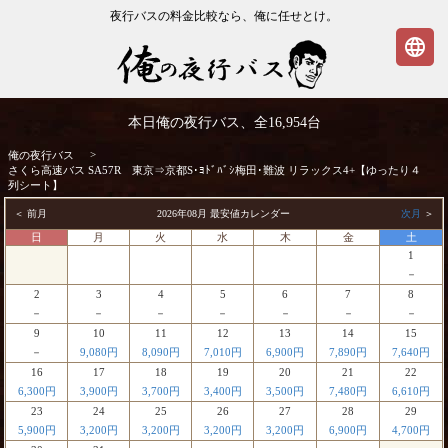
夜行バスの料金比較なら、俺に任せとけ。
language
さくら高速バス SA57R 東京⇒京都S･ﾖﾄﾞ
本日俺の夜行バス、全
16,954
台
ﾊﾞｼ梅田･難波 リラックス4+【ゆったり４
列シート】 | 俺の夜行バス
>
俺の夜行バス
さくら高速バス SA57R 東京⇒京都S･ﾖﾄﾞﾊﾞｼ梅田･難波 リラックス4+【ゆったり４
列シート】
＜ 前月
2026年08月 最安値カレンダー
次月
＞
日
月
火
水
木
金
土
1
－
2
3
4
5
6
7
8
－
－
－
－
－
－
－
9
10
11
12
13
14
15
－
9,080円
8,090円
7,010円
6,900円
7,890円
7,640円
16
17
18
19
20
21
22
6,300円
3,900円
3,700円
3,400円
3,500円
7,480円
6,610円
23
24
25
26
27
28
29
5,900円
3,200円
3,200円
3,200円
3,200円
6,900円
4,700円