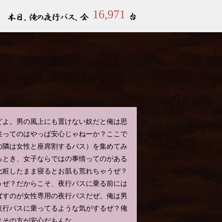
16,971
どよ。男の風上にも置けない奴だと俺は思
性ってのはやっぱ安心じゃねーか？ここで
の隣は女性と座席割するバス）を集めてみ
るとき、女子ならではの事情ってのがある
化粧したまま寝るとお肌も荒れちゃうぜ？
うぜ？だからこそ、夜行バスに乗る前には
ばすのが女性専用の夜行バスだぜ。俺は男
夜行バスに乗ってるような気がするぜ？俺
？その方が安心だもんな。