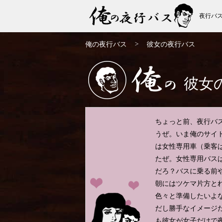
夜行バ
俺の夜行バス
>
俺の夜行バス
彼女の夜行バス
彼女
俺の
ちょっと前、夜行バ
うぜ。いま俺のサイ
は女性専用車（乗客
たぜ。女性専用バス
だろ？バスに乗る前
朝にはツケマ片方と
色々と準備したいよ
だし勝手なイメージ
も彼女が女子だけで