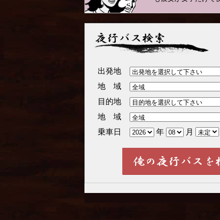
夜行バス検索
出発地
地 域
目的地
地 域
乗車日
年
月