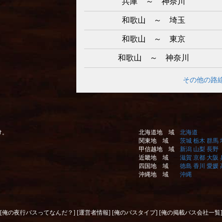
兵庫 ～ 神奈川
和歌山 ～ 埼玉
和歌山 ～ 東京
和歌山 ～ 神奈川
その他の路
け。
北海道地 域
北海道
関東地 域
茨城
栃木
群馬
甲信越地 域
新潟
山梨
長野
近畿地 域
滋賀
京都
大阪
四国地 域
徳島
香川
愛媛
沖縄地 域
沖縄
[俺の夜行バスってなんだ？]
[運営者情報]
[俺のバスタイプ]
[俺の掲載バス会社一覧