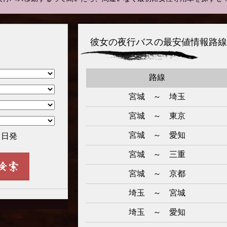
彼女の夜行バスの最安値情報路線
路線
宮城 ～ 埼玉
宮城 ～ 東京
宮城 ～ 愛知
日発
宮城 ～ 三重
宮城 ～ 京都
埼玉 ～ 宮城
埼玉 ～ 愛知