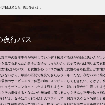
スの料金比較なら、俺に任せとけ。
の夜行バス
ス乗車中の痴漢事件が散発していたぜ？痴漢する奴が絶対に悪いんだけ
トを見てるあんたが男子か女子かしらないが、女子であれば周り全て女
は女性だけのバス）と女性安心（バスの後方は女性のみを配置とか女性
は少ないから、希望の区間で発見できたらラッキーだな。夜行バスに乗
や最初のサービスエリア休憩の時にスッピンにしておきたい、とかよ。
れちゃうぜ？コンタクトしたまま寝ちまうと、朝には景色が白濁しちま
な？その準備するとなんだか無防備に感じるよな？そんな不安を吹っ飛
だけどよ、女子はスッピン隠しのマスクして（保湿マスクなら尚良し）
夜行バス移動するって聞いたら、間違いなく最初に女性専用車を探すぜ