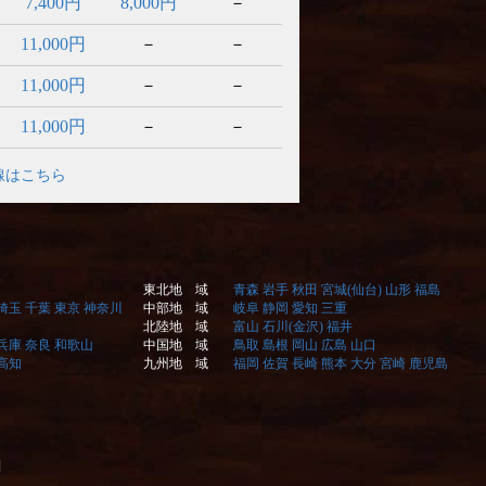
7,400円
8,000円
－
11,000円
－
－
11,000円
－
－
11,000円
－
－
線はこちら
東北地 域
青森
岩手
秋田
宮城(仙台)
山形
福島
埼玉
千葉
東京
神奈川
中部地 域
岐阜
静岡
愛知
三重
北陸地 域
富山
石川(金沢)
福井
兵庫
奈良
和歌山
中国地 域
鳥取
島根
岡山
広島
山口
高知
九州地 域
福岡
佐賀
長崎
熊本
大分
宮崎
鹿児島
]