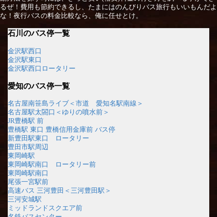
るぜ！費用も節約できるし、たまにはのんびりバス旅行もいいもんだよ
な！夜行バスの料金比較なら、俺に任せとけ。
石川のバス停一覧
金沢駅西口
金沢駅東口
金沢駅西口ロータリー
愛知のバス停一覧
名古屋南笹島ライブ＜市道 愛知名駅南線＞
名古屋駅太閤口＜ゆりの噴水前＞
JR豊橋駅 前
豊橋駅 東口 豊橋信用金庫前 バス停
新豊田駅東口 ロータリー
豊田市駅周辺
東岡崎駅
東岡崎駅南口 ロータリー前
東岡崎駅南口
尾張一宮駅前
高速バス 三河豊田＜三河豊田駅＞
三河安城駅
ミッドランドスクエア前
名鉄バスセンター