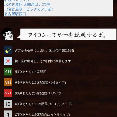
JR名古屋駅 太閤通口 バス停
JR名古屋駅（ビックカメラ前）
名古屋駅西口
アイコンってやつを説明するぜ
夕方から夜中に出発し、翌日の早朝に到着
朝・昼に出発し、その日中に到着します
横1列あたりに4席配置
横1列あたりに3席配置(1+1+1タイプ)
横1列あたりに3席配置(2+1タイプ)
縦1列あたりに10席配置(ゆったりタイプ)
縦1列あたりに9席配置(ゆったりタイプ)