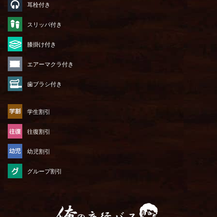
耳栓付き
スリッパ付き
膝掛け付き
エアーマクラ付き
歯ブラシ付き
学生割引
往復割引
幼児割引
グループ割引