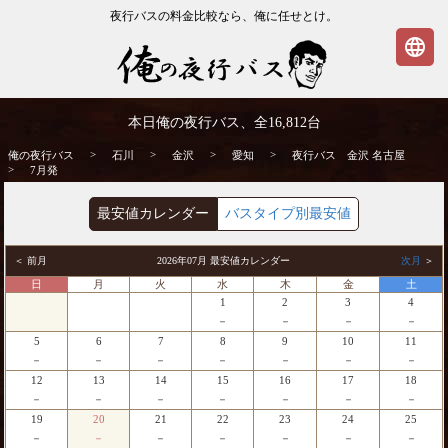
夜行バスの料金比較なら、俺に任せとけ。
language
金沢発⇒名古屋行 7月発 夜行バス・高速バ
本日俺の夜行バス、全
16,812
台
ス | 俺の夜行バス
>
>
>
>
俺の夜行バス
石川
金沢
愛知
夜行バス 金沢 名古屋
>
7月発
最安値カレンダー
バスタイプ別最安値
＜ 前月
2026年07月 最安値カレンダー
次月
＞
日
月
火
水
木
金
土
1
2
3
4
－
－
－
－
5
6
7
8
9
10
11
－
－
－
－
－
－
－
12
13
14
15
16
17
18
－
－
－
－
－
－
－
19
20
21
22
23
24
25
－
－
－
－
－
－
－