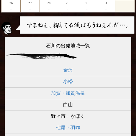
26
27
28
29
30
31
－
－
－
－
－
－
石川の出発地域一覧
金沢
小松
加賀・加賀温泉
白山
野々市・かほく
七尾・羽咋