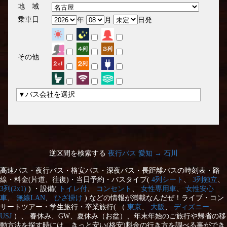
地 域
乗車日
年
月
日発
その他
▼バス会社を選択
逆区間を検索する
夜行バス 愛知 → 石川
高速バス・夜行バス・格安バス・深夜バス・長距離バスの時刻表・路
線・料金(片道、往復)・当日予約・バスタイプ(
4列シート
、
3列独立
、
3列(2x1)
) ・設備(
トイレ付
、
コンセント
、
女性専用車
、
女性安心
車
、
無線LAN
、
ひざ掛け
) などの情報が満載なんだぜ！ライブ・コン
サートツアー・学生旅行・卒業旅行( （
東京
、
大阪
、
ディズニー
、
USJ
）、 春休み、GW、夏休み（お盆）、年末年始のご旅行や帰省の移
動方法を探す時には、きっと安い(格安)料金の行き方を調べる事ができ