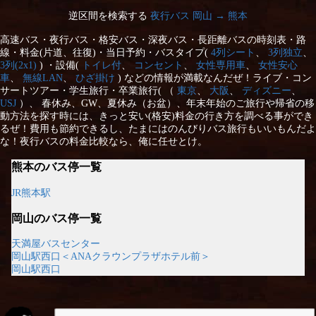
逆区間を検索する
夜行バス 岡山 → 熊本
高速バス・夜行バス・格安バス・深夜バス・長距離バスの時刻表・路
線・料金(片道、往復)・当日予約・バスタイプ(
4列シート
、
3列独立
、
3列(2x1)
) ・設備(
トイレ付
、
コンセント
、
女性専用車
、
女性安心
車
、
無線LAN
、
ひざ掛け
) などの情報が満載なんだぜ！ライブ・コン
サートツアー・学生旅行・卒業旅行( （
東京
、
大阪
、
ディズニー
、
USJ
）、 春休み、GW、夏休み（お盆）、年末年始のご旅行や帰省の移
動方法を探す時には、きっと安い(格安)料金の行き方を調べる事ができ
るぜ！費用も節約できるし、たまにはのんびりバス旅行もいいもんだよ
な！夜行バスの料金比較なら、俺に任せとけ。
熊本のバス停一覧
JR熊本駅
岡山のバス停一覧
天満屋バスセンター
岡山駅西口＜ANAクラウンプラザホテル前＞
岡山駅西口