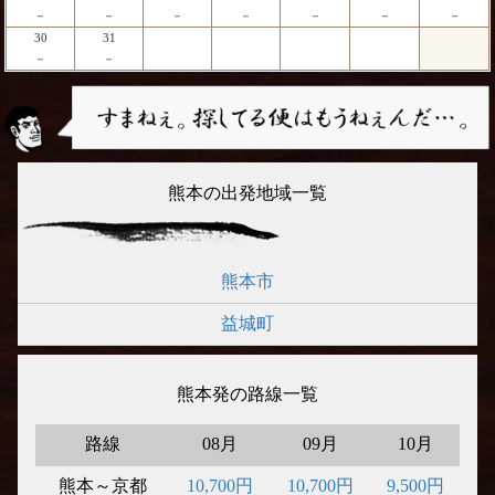
－
－
－
－
－
－
－
30
31
－
－
熊本の出発地域一覧
熊本市
益城町
熊本発の路線一覧
路線
08月
09月
10月
熊本～京都
10,700円
10,700円
9,500円