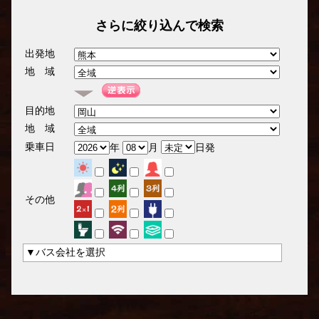
さらに絞り込んで検索
出発地
地 域
目的地
地 域
乗車日
年
月
日発
その他
▼バス会社を選択