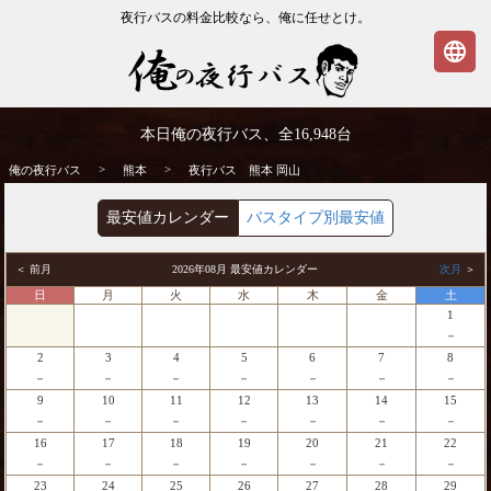
夜行バスの料金比較なら、俺に任せとけ。
language
熊本発⇒岡山行 夜行バス・高速バス | 俺の
本日俺の夜行バス、全
16,948
台
夜行バス
>
>
俺の夜行バス
熊本
夜行バス 熊本 岡山
最安値カレンダー
バスタイプ別最安値
＜ 前月
2026年08月 最安値カレンダー
次月
＞
日
月
火
水
木
金
土
1
－
2
3
4
5
6
7
8
－
－
－
－
－
－
－
9
10
11
12
13
14
15
－
－
－
－
－
－
－
16
17
18
19
20
21
22
－
－
－
－
－
－
－
23
24
25
26
27
28
29