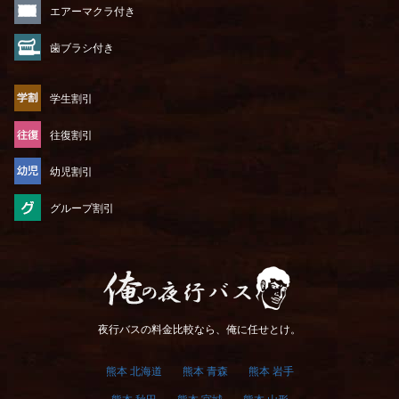
エアーマクラ付き
歯ブラシ付き
学生割引
往復割引
幼児割引
グループ割引
俺の夜行バス
夜行バスの料金比較なら、俺に任せとけ。
熊本 北海道
熊本 青森
熊本 岩手