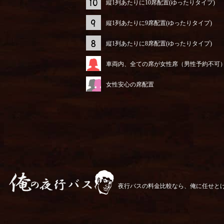
縦1列あたりに10席配置(ゆったりタイプ)
縦1列あたりに9席配置(ゆったりタイプ)
縦1列あたりに8席配置(ゆったりタイプ)
車両内、全ての席が女性席（男性予約不可
女性安心の席配置
夜行バスの料金比較なら、俺に任せと
俺の夜行バス