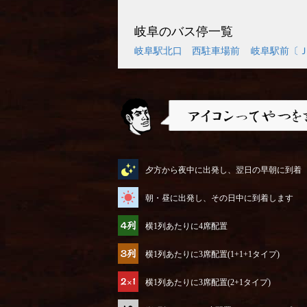
岐阜のバス停一覧
岐阜駅北口 西駐車場前
岐阜駅前〔
アイコンってやつを説明するぜ
夕方から夜中に出発し、翌日の早朝に到着
朝・昼に出発し、その日中に到着します
横1列あたりに4席配置
横1列あたりに3席配置(1+1+1タイプ)
横1列あたりに3席配置(2+1タイプ)