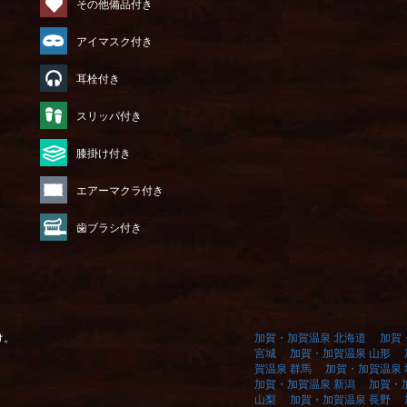
その他備品付き
アイマスク付き
耳栓付き
）
スリッパ付き
膝掛け付き
エアーマクラ付き
歯ブラシ付き
け。
加賀・加賀温泉 北海道
加賀
宮城
加賀・加賀温泉 山形
賀温泉 群馬
加賀・加賀温泉 
加賀・加賀温泉 新潟
加賀・
山梨
加賀・加賀温泉 長野