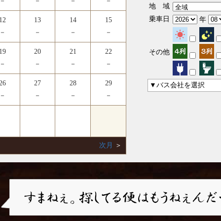
－
－
－
－
地 域
乗車日
年
12
13
14
15
－
－
－
－
19
20
21
22
その他
－
－
－
－
26
27
28
29
▼バス会社を選択
－
－
－
－
次月
＞