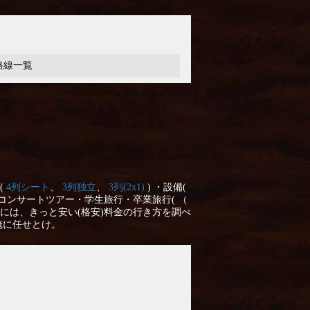
路線一覧
(
4列シート
、
3列独立
、
3列(2x1)
) ・設備(
コンサートツアー・学生旅行・卒業旅行( （
には、きっと安い(格安)料金の行き方を調べ
俺に任せとけ。