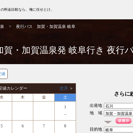
スの料金比較なら、俺に任せとけ。
>
泉
夜行バス 加賀・加賀温泉 岐阜
加賀・加賀温泉発 岐阜行き 夜行
安値
 最安値カレンダー
次月
＞
さらに
水
木
金
土
出発地
1
地 域
－
5
6
7
8
目的地