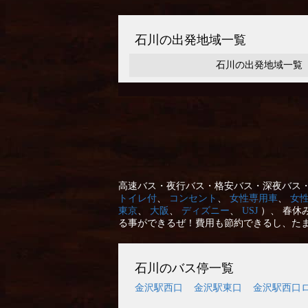
石川の出発地域一覧
石川の出発地域一覧
高速バス・夜行バス・格安バス・深夜バス・
トイレ付
、
コンセント
、
女性専用車
、
女
東京
、
大阪
、
ディズニー
、
USJ
）、 春休
る事ができるぜ！費用も節約できるし、た
石川のバス停一覧
金沢駅西口
金沢駅東口
金沢駅西口