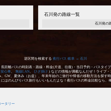
石川発の路線一覧
石川発の
逆区間を検索する
夜行バス 岐阜 → 石川
長距離バスの時刻表・路線・料金(片道、往復)・当日予約・バスタイプ
性安心車
、
無線LAN
、
ひざ掛け
) などの情報が満載なんだぜ！ライブ・
み、GW、夏休み（お盆）、年末年始のご旅行や帰省の移動方法を探す時
まにはのんびりバス旅行もいいもんだよな！夜行バスの料金比較なら、
ロータリー