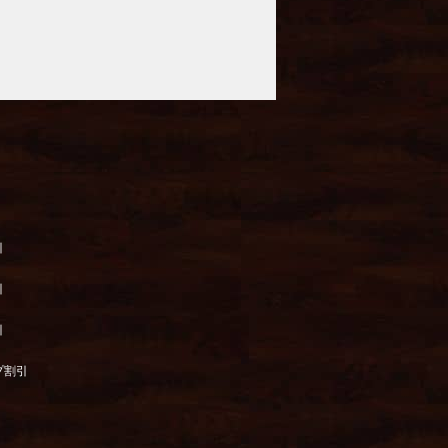
引
引
引
プ割引