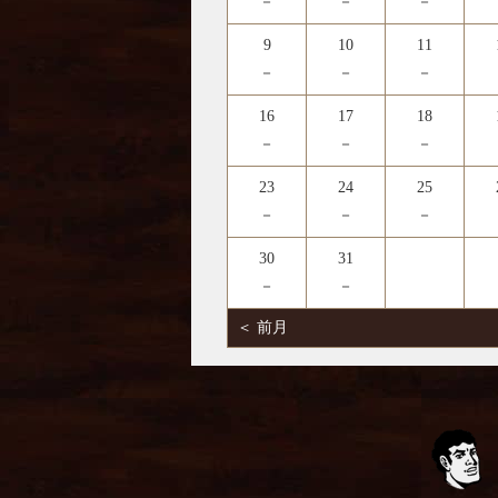
－
－
－
9
10
11
－
－
－
16
17
18
－
－
－
23
24
25
－
－
－
30
31
－
－
＜ 前月