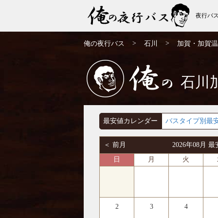
夜行バ
加賀・加賀温泉発⇒岐阜行 夜行バス・高
>
>
俺の夜行バス
石川
加賀・加賀温
速バス | 俺の夜行バス
石川
俺の
最安値カレンダー
バスタイプ別最
＜ 前月
2026年08月
日
月
火
2
3
4