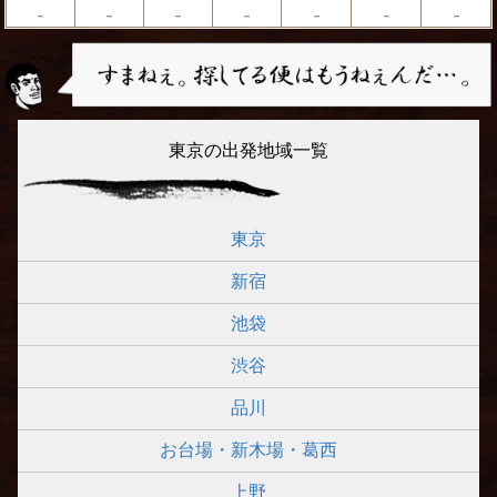
－
－
－
－
－
－
－
東京の出発地域一覧
東京
新宿
池袋
渋谷
品川
お台場・新木場・葛西
上野