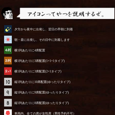
アイコンってやつを説明するぜ
夕方から夜中に出発し、翌日の早朝に到着
朝・昼に出発し、その日中に到着します
横1列あたりに4席配置
横1列あたりに3席配置(1+1+1タイプ)
横1列あたりに3席配置(2+1タイプ)
縦1列あたりに10席配置(ゆったりタイプ)
縦1列あたりに9席配置(ゆったりタイプ)
縦1列あたりに8席配置(ゆったりタイプ)
車両内、全ての席が女性席（男性予約不可）