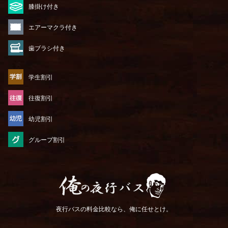
膝掛け付き
エアーマクラ付き
歯ブラシ付き
学生割引
往復割引
幼児割引
グループ割引
俺の夜行バス
夜行バスの料金比較なら、俺に任せとけ。