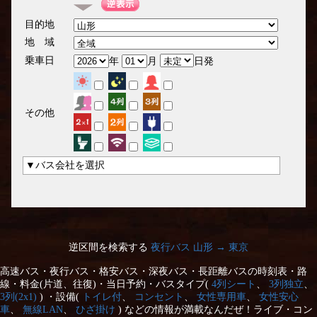
目的地
地 域
乗車日
年
月
日発
その他
▼バス会社を選択
逆区間を検索する
夜行バス 山形 → 東京
高速バス・夜行バス・格安バス・深夜バス・長距離バスの時刻表・路
線・料金(片道、往復)・当日予約・バスタイプ(
4列シート
、
3列独立
、
3列(2x1)
) ・設備(
トイレ付
、
コンセント
、
女性専用車
、
女性安心
車
、
無線LAN
、
ひざ掛け
) などの情報が満載なんだぜ！ライブ・コン