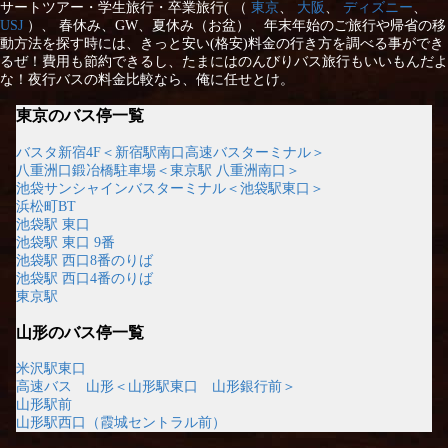
サートツアー・学生旅行・卒業旅行( （
東京
、
大阪
、
ディズニー
、
USJ
）、 春休み、GW、夏休み（お盆）、年末年始のご旅行や帰省の移
動方法を探す時には、きっと安い(格安)料金の行き方を調べる事ができ
るぜ！費用も節約できるし、たまにはのんびりバス旅行もいいもんだよ
な！夜行バスの料金比較なら、俺に任せとけ。
東京のバス停一覧
バスタ新宿4F＜新宿駅南口高速バスターミナル＞
八重洲口鍛冶橋駐車場＜東京駅 八重洲南口＞
池袋サンシャインバスターミナル＜池袋駅東口＞
浜松町BT
池袋駅 東口
池袋駅 東口 9番
池袋駅 西口8番のりば
池袋駅 西口4番のりば
東京駅
山形のバス停一覧
米沢駅東口
高速バス 山形＜山形駅東口 山形銀行前＞
山形駅前
山形駅西口（霞城セントラル前）