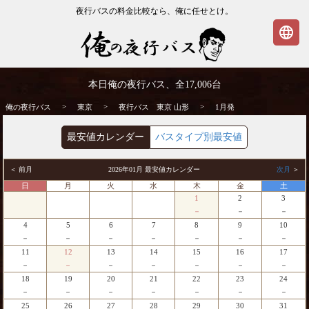
夜行バスの料金比較なら、俺に任せとけ。
language
東京発⇒山形行 1月発 夜行バス・高速バス
本日俺の夜行バス、全
17,006
台
| 俺の夜行バス
>
>
>
俺の夜行バス
東京
夜行バス 東京 山形
1月発
最安値カレンダー
バスタイプ別最安値
＜ 前月
2026年01月 最安値カレンダー
次月
＞
日
月
火
水
木
金
土
1
2
3
－
－
－
4
5
6
7
8
9
10
－
－
－
－
－
－
－
11
12
13
14
15
16
17
－
－
－
－
－
－
－
18
19
20
21
22
23
24
－
－
－
－
－
－
－
25
26
27
28
29
30
31