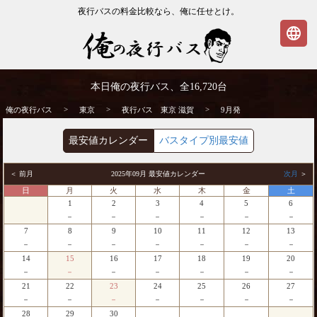
夜行バスの料金比較なら、俺に任せとけ。
language
東京発⇒滋賀行 9月発 夜行バス・高速バス
本日俺の夜行バス、全
16,720
台
| 俺の夜行バス
>
>
>
俺の夜行バス
東京
夜行バス 東京 滋賀
9月発
最安値カレンダー
バスタイプ別最安値
＜ 前月
2025年09月 最安値カレンダー
次月
＞
日
月
火
水
木
金
土
1
2
3
4
5
6
－
－
－
－
－
－
7
8
9
10
11
12
13
－
－
－
－
－
－
－
14
15
16
17
18
19
20
－
－
－
－
－
－
－
21
22
23
24
25
26
27
－
－
－
－
－
－
－
28
29
30