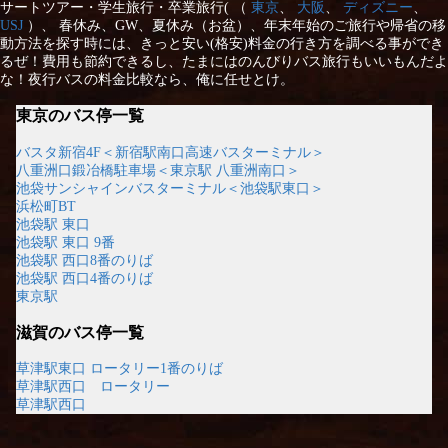
サートツアー・学生旅行・卒業旅行( （
東京
、
大阪
、
ディズニー
、
USJ
）、 春休み、GW、夏休み（お盆）、年末年始のご旅行や帰省の移
動方法を探す時には、きっと安い(格安)料金の行き方を調べる事ができ
るぜ！費用も節約できるし、たまにはのんびりバス旅行もいいもんだよ
な！夜行バスの料金比較なら、俺に任せとけ。
東京のバス停一覧
バスタ新宿4F＜新宿駅南口高速バスターミナル＞
八重洲口鍛冶橋駐車場＜東京駅 八重洲南口＞
池袋サンシャインバスターミナル＜池袋駅東口＞
浜松町BT
池袋駅 東口
池袋駅 東口 9番
池袋駅 西口8番のりば
池袋駅 西口4番のりば
東京駅
滋賀のバス停一覧
草津駅東口 ロータリー1番のりば
草津駅西口 ロータリー
草津駅西口