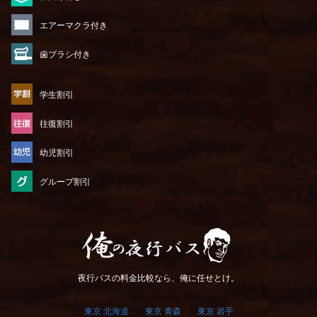
エアーマクラ付き
歯ブラシ付き
学生割引
往復割引
幼児割引
グループ割引
俺の夜行バス
夜行バスの料金比較なら、俺に任せとけ。
東京 北海道
東京 青森
東京 岩手