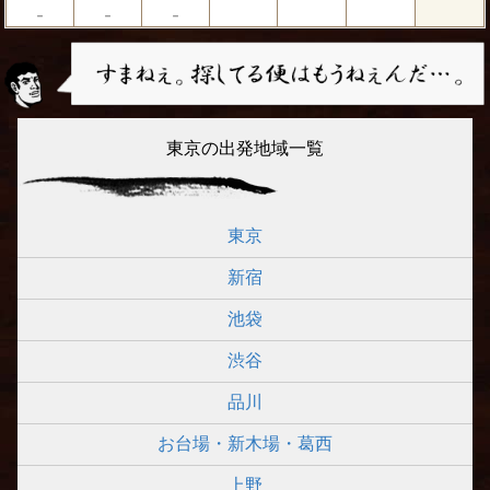
－
－
－
東京の出発地域一覧
東京
新宿
池袋
渋谷
品川
お台場・新木場・葛西
上野