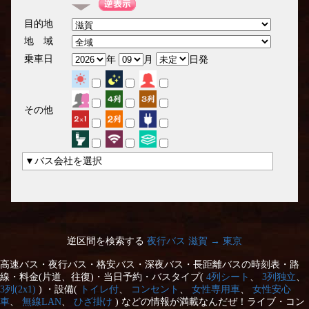
目的地
地 域
乗車日
年
月
日発
その他
▼バス会社を選択
逆区間を検索する
夜行バス 滋賀 → 東京
高速バス・夜行バス・格安バス・深夜バス・長距離バスの時刻表・路
線・料金(片道、往復)・当日予約・バスタイプ(
4列シート
、
3列独立
、
3列(2x1)
) ・設備(
トイレ付
、
コンセント
、
女性専用車
、
女性安心
車
、
無線LAN
、
ひざ掛け
) などの情報が満載なんだぜ！ライブ・コン