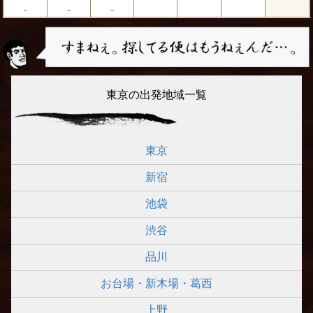
－
－
－
東京の出発地域一覧
東京
新宿
池袋
渋谷
品川
お台場・新木場・葛西
上野