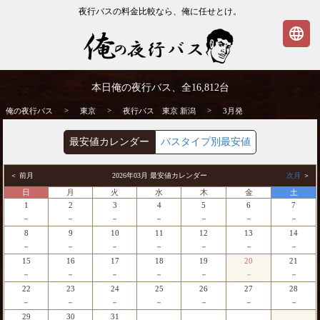
夜行バスの料金比較なら、俺に任せとけ。
language
東京発⇒新潟行 3月発 夜行バス・高速バス
本日俺の夜行バス、全
16,812
台
| 俺の夜行バス
>
>
>
俺の夜行バス
東京
夜行バス 東京 新潟
3月発
最安値カレンダー
バスタイプ別最安値
＜ 前月
2026年03月 最安値カレンダー
次月
＞
日
月
火
水
木
金
土
1
2
3
4
5
6
7
－
－
－
－
－
－
－
8
9
10
11
12
13
14
－
－
－
－
－
－
－
15
16
17
18
19
20
21
－
－
－
－
－
－
－
22
23
24
25
26
27
28
－
－
－
－
－
－
－
29
30
31