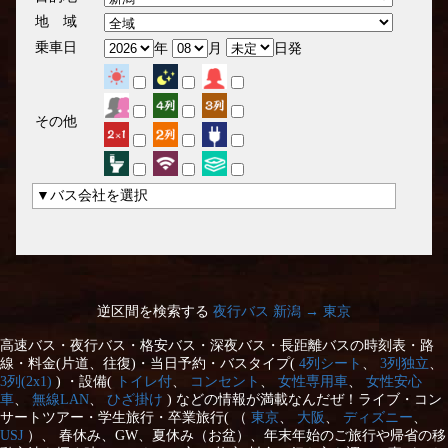
地 域
乗車日
年
月
日発
その他
▼バス会社を選択
逆区間を検索する
夜行バス 新潟 → 東京
高速バス・夜行バス・格安バス・深夜バス・長距離バスの時刻表・路
線・料金(片道、往復)・当日予約・バスタイプ(
4列シート
、
3列独立
、
3列(2x1)
) ・設備(
トイレ付
、
コンセント
、
女性専用車
、
女性安心
車
、
無線LAN
、
ひざ掛け
) などの情報が満載なんだぜ！ライブ・コン
サートツアー・学生旅行・卒業旅行( （
東京
、
大阪
、
ディズニー
、
USJ
）、 春休み、GW、夏休み（お盆）、年末年始のご旅行や帰省の移