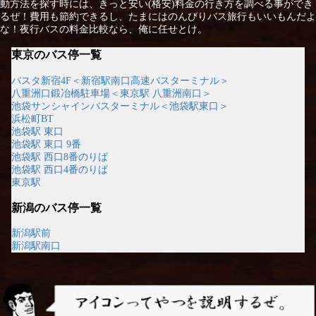
動方法を探す時には、きっと安い(格安)料金の行き方を調べる事ができ
るぜ！費用も節約できるし、たまにはのんびりバス旅行もいいもんだよ
な！夜行バスの料金比較なら、俺に任せとけ。
東京のバス停一覧
バスタ新宿4F＜新宿駅南口高速バスターミナル＞
八重洲口鍛冶橋駐車場＜東京駅 八重洲南口＞
池袋サンシャインバスターミナル＜池袋駅東口＞
浜松町BT
池袋駅 東口
池袋駅 東口 9番
池袋駅 西口8番のりば
池袋駅 西口4番のりば
東京駅
新潟のバス停一覧
新潟駅前
新潟駅南口