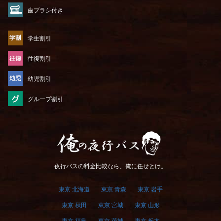
歯ブラシ付き
学生割引
往復割引
幼児割引
グループ割引
俺の夜行バス
夜行バスの料金比較なら、俺に任せとけ。
東京 北海道
東京 青森
東京 岩手
東京 秋田
東京 宮城
東京 山形