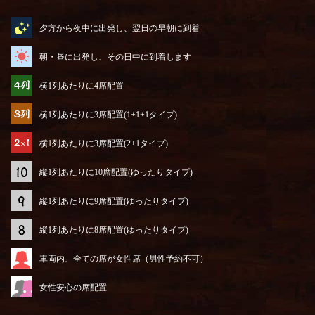
アイコンってやつを説明するぜ
夕方から夜中に出発し、翌日の早朝に到着
朝・昼に出発し、その日中に到着します
横1列あたりに4席配置
横1列あたりに3席配置(1+1+1タイプ)
横1列あたりに3席配置(2+1タイプ)
縦1列あたりに10席配置(ゆったりタイプ)
縦1列あたりに9席配置(ゆったりタイプ)
縦1列あたりに8席配置(ゆったりタイプ)
車両内、全ての席が女性席（男性予約不可）
女性安心の席配置