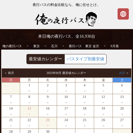
夜行バスの料金比較なら、俺に任せとけ。
language
東京発⇒金沢行 9月発 夜行バス・高速バス
本日俺の夜行バス、全
16,930
台
| 俺の夜行バス
>
>
>
>
俺の夜行バス
東京
石川
夜行バス 東京 金沢
9月発
最安値カレンダー
バスタイプ別最安値
＜ 前月
2025年09月 最安値カレンダー
次月
＞
日
月
火
水
木
金
土
1
2
3
4
5
6
－
－
－
－
－
－
7
8
9
10
11
12
13
－
－
－
－
－
－
－
14
15
16
17
18
19
20
－
－
－
－
－
－
－
21
22
23
24
25
26
27
－
－
－
－
－
－
－
28
29
30