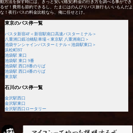
動方法を探す時には、きっと安い(格安)料金の行き方を調べる事ができ
るぜ！費用も節約できるし、たまにはのんびりバス旅行もいいもんだよ
な！夜行バスの料金比較なら、俺に任せとけ。
東京のバス停一覧
バスタ新宿4F＜新宿駅南口高速バスターミナル＞
八重洲口鍛冶橋駐車場＜東京駅 八重洲南口＞
池袋サンシャインバスターミナル＜池袋駅東口＞
浜松町BT
池袋駅 東口
池袋駅 東口 9番
池袋駅 西口8番のりば
池袋駅 西口4番のりば
東京駅
石川のバス停一覧
金沢駅西口
金沢駅東口
金沢駅西口ロータリー