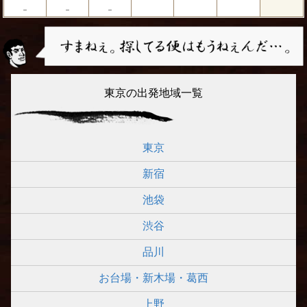
－
－
－
東京の出発地域一覧
東京
新宿
池袋
渋谷
品川
お台場・新木場・葛西
上野