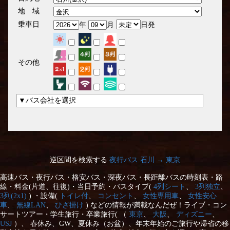
地 域
乗車日
年
月
日発
その他
▼バス会社を選択
逆区間を検索する
夜行バス 石川 → 東京
高速バス・夜行バス・格安バス・深夜バス・長距離バスの時刻表・路
線・料金(片道、往復)・当日予約・バスタイプ(
4列シート
、
3列独立
、
3列(2x1)
) ・設備(
トイレ付
、
コンセント
、
女性専用車
、
女性安心
車
、
無線LAN
、
ひざ掛け
) などの情報が満載なんだぜ！ライブ・コン
サートツアー・学生旅行・卒業旅行( （
東京
、
大阪
、
ディズニー
、
USJ
）、 春休み、GW、夏休み（お盆）、年末年始のご旅行や帰省の移