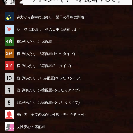
アイコンってやつを説明するぜ
夕方から夜中に出発し、翌日の早朝に到着
朝・昼に出発し、その日中に到着します
横1列あたりに4席配置
横1列あたりに3席配置(1+1+1タイプ)
横1列あたりに3席配置(2+1タイプ)
縦1列あたりに10席配置(ゆったりタイプ)
縦1列あたりに9席配置(ゆったりタイプ)
縦1列あたりに8席配置(ゆったりタイプ)
車両内、全ての席が女性席（男性予約不可）
女性安心の席配置