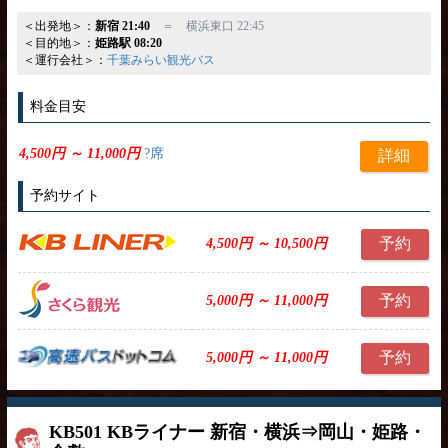
＜出発地＞：
新宿 21:40
＝ 横浜東口 22:45
＜目的地＞：
姫路駅 08:20
＜運行会社＞：
千葉みらい観光バス
料金目安
4,500円 ～ 11,000円
?席
詳細
予約サイト
予約
4,500円 ～ 10,500円
予約
5,000円 ～ 11,000円
予約
5,000円 ～ 11,000円
KB501 KBライナー 新宿・横浜⇒岡山・姫路・