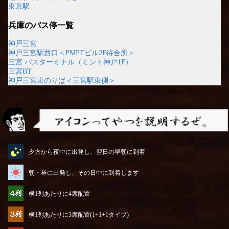
東京駅
兵庫のバス停一覧
神戸三宮
神戸三宮駅西口＜PMPTビル2F待合所＞
三宮 バスターミナル（ミント神戸1F）
三宮BT
神戸三宮東のりば＜三宮駅東側＞
アイコンってやつを説明するぜ
夕方から夜中に出発し、翌日の早朝に到着
朝・昼に出発し、その日中に到着します
横1列あたりに4席配置
横1列あたりに3席配置(1+1+1タイプ)