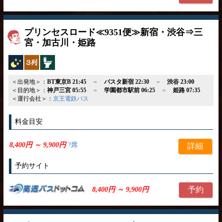
プリンセスロード≪9351便≫新宿・渋谷⇒三
宮・加古川・姫路
夜行バス
独立3列
トイレ付
＜出発地＞：
BT東京B 21:45
＝
バスタ新宿 22:30
＝
渋谷 23:00
＜目的地＞：
神戸三宮 05:55
＝
学園都市駅前 06:25
＝
姫路 07:35
＜運行会社＞：
京王電鉄バス
料金目安
8,400円 ～ 9,900円
?席
詳細
予約サイト
予約
8,400円 ～ 9,900円