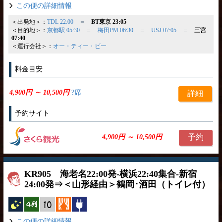
この便の詳細情報
＜出発地＞：
TDL 22:00
＝
BT東京 23:05
＜目的地＞：
京都駅 05:30
＝
梅田PM 06:30
＝
USJ 07:05
＝
三宮
07:40
＜運行会社＞：
オー・ティー・ビー
料金目安
4,900円 ～ 10,500円
?席
詳細
予約サイト
予約
4,900円 ～ 10,500円
KR905 海老名22:00発-横浜22:40集合-新宿
24:00発⇒＜山形経由＞鶴岡･酒田（トイレ付）
夜行バス
横4列
縦10列
カーテン
コンセント
この便の詳細情報