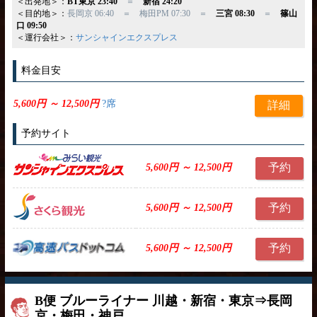
＜出発地＞：
BT東京 23:40
＝
新宿 24:20
＜目的地＞：
長岡京 06:40 ＝ 梅田PM 07:30 ＝
三宮 08:30
＝
篠山
口 09:50
＜運行会社＞：
サンシャインエクスプレス
料金目安
5,600円 ～ 12,500円
?席
詳細
予約サイト
予約
5,600円 ～ 12,500円
予約
5,600円 ～ 12,500円
予約
5,600円 ～ 12,500円
B便 ブルーライナー 川越・新宿・東京⇒長岡
京・梅田・神戸