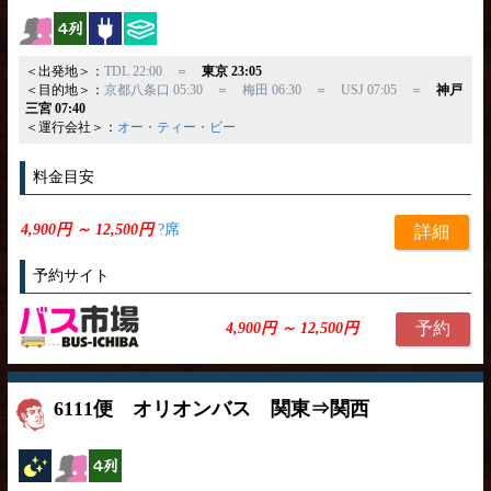
女性安心
横4列
コンセント
ひざ掛け
＜出発地＞：
TDL 22:00 ＝
東京 23:05
＜目的地＞：
京都八条口 05:30 ＝ 梅田 06:30 ＝ USJ 07:05 ＝
神戸
三宮 07:40
＜運行会社＞：
オー・ティー・ビー
料金目安
4,900円 ～ 12,500円
?席
詳細
予約サイト
予約
4,900円 ～ 12,500円
6111便 オリオンバス 関東⇒関西
夜行バス
女性安心
横4列