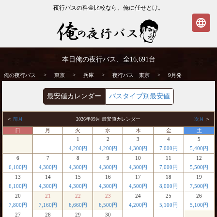
夜行バスの料金比較なら、俺に任せとけ。
language
東京発⇒行 9月発 夜行バス・高速バス | 俺
本日俺の夜行バス、全
16,691
台
の夜行バス
>
>
>
>
俺の夜行バス
東京
兵庫
夜行バス 東京
9月発
最安値カレンダー
バスタイプ別最安値
＜
前月
2026年09月 最安値カレンダー
次月
＞
日
月
火
水
木
金
土
1
2
3
4
5
4,200円
4,200円
4,300円
7,000円
5,400円
6
7
8
9
10
11
12
6,100円
4,300円
4,300円
4,300円
4,300円
7,000円
5,500円
13
14
15
16
17
18
19
6,100円
4,300円
4,300円
4,300円
4,500円
8,000円
7,500円
20
21
22
23
24
25
26
7,800円
7,160円
6,660円
6,500円
4,200円
5,100円
5,100円
27
28
29
30