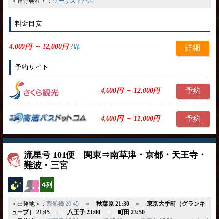
＜運行会社＞：
ツーリストバス
料金目安
4,000円 ～ 12,000円
?席
詳細
予約サイト
予約
4,000円 ～ 12,000円
予約
4,000円 ～ 11,000円
流星号 101便 関東⇒南草津・京都・天王寺・
難波・三宮
夜行バス
女性安心
横4列
＜出発地＞：
西船橋 20:45 ＝
秋葉原 21:30
＝
東京大手町（グランキ
ューブ） 21:45
＝
八王子 23:00
＝
町田 23:50