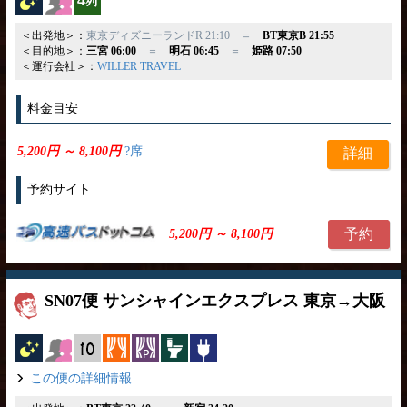
＜出発地＞：
東京ディズニーランドR 21:10 ＝
BT東京B 21:55
＜目的地＞：
三宮 06:00
＝
明石 06:45
＝
姫路 07:50
＜運行会社＞：
WILLER TRAVEL
料金目安
5,200円 ～ 8,100円
?席
詳細
予約サイト
予約
5,200円 ～ 8,100円
SN07便 サンシャインエクスプレス 東京→大阪
夜行バス
女性安心
縦10列
カーテン
パーソナルカーテン
トイレ付
コンセント
この便の詳細情報