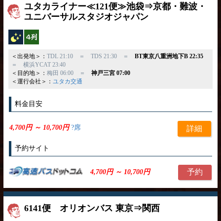
ユタカライナー≪121便≫池袋⇒京都・難波・
ユニバーサルスタジオジャパン
夜行バス
横4列
＜出発地＞：
TDL 21:10 ＝ TDS 21:30 ＝
BT東京八重洲地下B 22:35
＝ 横浜YCAT 23:40
＜目的地＞：
梅田 06:00 ＝
神戸三宮 07:00
＜運行会社＞：
ユタカ交通
料金目安
4,700円 ～ 10,700円
?席
詳細
予約サイト
予約
4,700円 ～ 10,700円
6141便 オリオンバス 東京⇒関西