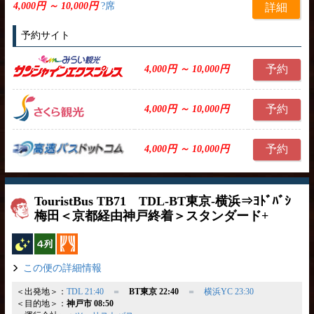
4,000円 ～ 10,000円
?席
詳細
予約サイト
予約
4,000円 ～ 10,000円
予約
4,000円 ～ 10,000円
予約
4,000円 ～ 10,000円
TouristBus TB71 TDL-BT東京-横浜⇒ﾖﾄﾞﾊﾞｼ
梅田＜京都経由神戸終着＞スタンダード+
夜行バス
横4列
カーテン
この便の詳細情報
＜出発地＞：
TDL 21:40
＝
BT東京 22:40
＝
横浜YC 23:30
＜目的地＞：
神戸市 08:50