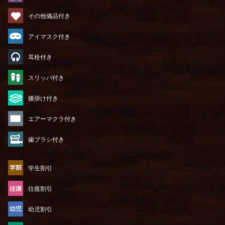
その他備品付き
アイマスク付き
耳栓付き
スリッパ付き
膝掛け付き
エアーマクラ付き
歯ブラシ付き
学生割引
往復割引
幼児割引