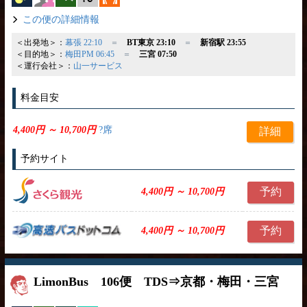
この便の詳細情報
＜出発地＞：
幕張 22:10
＝
BT東京 23:10
＝
新宿駅 23:55
＜目的地＞：
梅田PM 06:45
＝
三宮 07:50
＜運行会社＞：
山一サービス
料金目安
4,400円 ～ 10,700円
?席
詳細
予約サイト
予約
4,400円 ～ 10,700円
予約
4,400円 ～ 10,700円
LimonBus 106便 TDS⇒京都・梅田・三宮