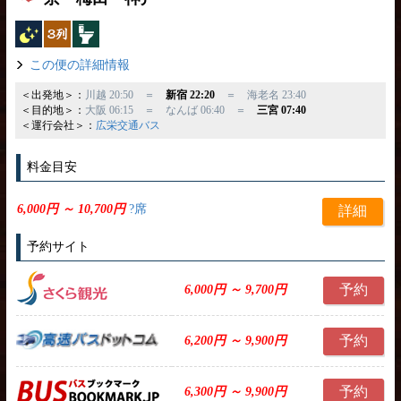
夜行バス
独立3列
トイレ付
この便の詳細情報
＜出発地＞：
川越 20:50 ＝
新宿 22:20
＝ 海老名 23:40
＜目的地＞：
大阪 06:15 ＝ なんば 06:40 ＝
三宮 07:40
＜運行会社＞：
広栄交通バス
料金目安
6,000円 ～ 10,700円
?席
詳細
予約サイト
予約
6,000円 ～ 9,700円
予約
6,200円 ～ 9,900円
予約
6,300円 ～ 9,900円