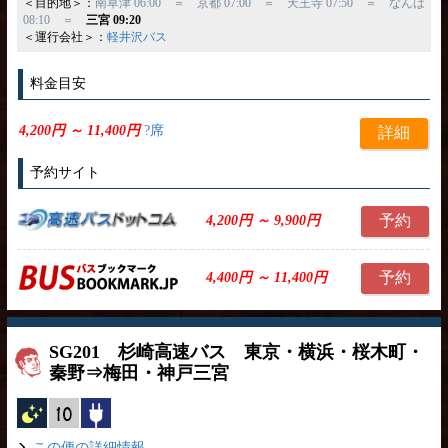
＜目的地＞：
南草津 06:00 ＝ 京都 07:00 ＝ 天王寺 07:50 ＝ なんば
08:10 ＝
三宮 09:20
＜運行会社＞：
軽井沢バス
料金目安
4,200円 ～ 11,400円
?席
詳細
予約サイト
予約
4,200円 ～ 9,900円
予約
4,400円 ～ 11,400円
SG201 杉崎高速バス 東京・横浜・桜木町・
秦野⇒梅田・神戸三宮
夜行バス
縦10列
コンセント
この便の詳細情報