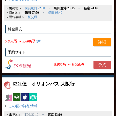
＜出発地＞：
横浜東口 22:30
＝
羽田空港 23:15
＝
新宿 24:05
＜目的地＞：
鶴岡 07:50
＝
酒田 08:40
＜運行会社＞：
桜交通
料金目安
5,000円 ～ 9,000円
?席
詳細
予約サイト
予約
5,000円 ～ 9,000円
6221便 オリオンバス 大阪行
女性安心
横4列
コンセント
ひざ掛け
この便の詳細情報
＜出発地＞：
TDL 22:10 ＝
東京 23:10