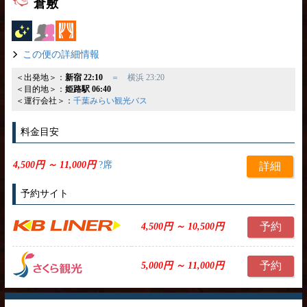
倉敷
夜行バス
女性安心
カーテン
この便の詳細情報
＜出発地＞：
新宿 22:10
＝ 横浜 23:20
＜目的地＞：
姫路駅 06:40
＜運行会社＞：
千葉みらい観光バス
料金目安
4,500円 ～ 11,000円
?席
詳細
予約サイト
予約
4,500円 ～ 10,500円
予約
5,000円 ～ 11,000円