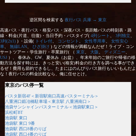
逆区間を検索する
夜行バス 兵庫 → 東京
高速バス・夜行バス・格安バス・深夜バス・長距離バスの時刻表・路
線・料金(片道、往復)・当日予約・バスタイプ(
4列シート
、
3列独立
、
3列(2x1)
) ・設備(
トイレ付
、
コンセント
、
女性専用車
、
女性安心
車
、
無線LAN
、
ひざ掛け
) などの情報が満載なんだぜ！ライブ・コン
サートツアー・学生旅行・卒業旅行( （
東京
、
大阪
、
ディズニー
、
USJ
）、 春休み、GW、夏休み（お盆）、年末年始のご旅行や帰省の移
動方法を探す時には、きっと安い(格安)料金の行き方を調べる事ができ
るぜ！費用も節約できるし、たまにはのんびりバス旅行もいいもんだよ
な！夜行バスの料金比較なら、俺に任せとけ。
東京のバス停一覧
バスタ新宿4F＜新宿駅南口高速バスターミナル＞
八重洲口鍛冶橋駐車場＜東京駅 八重洲南口＞
池袋サンシャインバスターミナル＜池袋駅東口＞
浜松町BT
池袋駅 東口
池袋駅 東口 9番
池袋駅 西口8番のりば
池袋駅 西口4番のりば