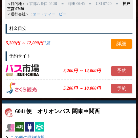
＜目的地＞：
京都八条口 05:50 ＝ 梅田 06:45 ＝ USJ 07:20 ＝
神戸
三宮 07:50
＜運行会社＞：
オー・ティー・ビー
料金目安
5,200円 ～ 12,000円
?席
詳細
予約サイト
予約
5,200円 ～ 12,000円
予約
5,200円 ～ 10,000円
6041便 オリオンバス 関東⇒関西
女性安心
横4列
コンセント
ひざ掛け
この便の詳細情報