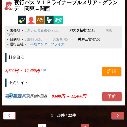
夜行バス ＶＩＰライナープルメリア・グラン
デ 関東→関西
夜行バス
女性専用
独立3列
トイレ付
ひざ掛け
＜出発地＞：
さいたま新都心 21:20 ＝
バスタ新宿 22:15
＝ 横浜
23:30
＜目的地＞：
京都 06:10 ＝ 大阪 07:05 ＝
神戸三宮 07:50
＜運行会社＞：
平成エンタープライズ
料金目安
8,600円 ～ 12,400円
?席
詳細
予約サイト
予約
8,600円 ～ 12,400円
1 - 20件 / 22件
《
》