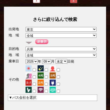
1
2
さらに絞り込んで検索
出発地
地 域
目的地
地 域
乗車日
年
月
日発
その他
▼バス会社を選択