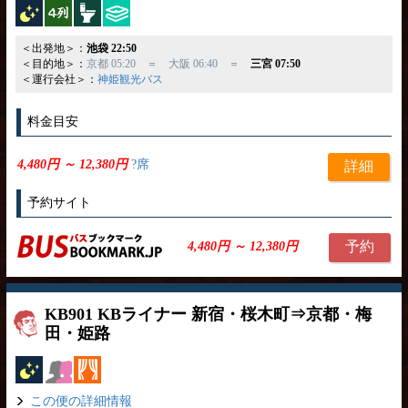
夜行バス
横4列
トイレ付
ひざ掛け
＜出発地＞：
池袋 22:50
＜目的地＞：
京都 05:20 ＝ 大阪 06:40 ＝
三宮 07:50
＜運行会社＞：
神姫観光バス
料金目安
4,480円 ～ 12,380円
?席
詳細
予約サイト
予約
4,480円 ～ 12,380円
KB901 KBライナー 新宿・桜木町⇒京都・梅
田・姫路
夜行バス
女性安心
カーテン
この便の詳細情報