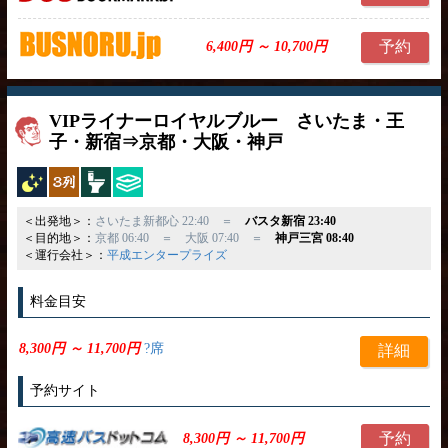
予約
6,400円 ～ 10,700円
VIPライナーロイヤルブルー さいたま・王
子・新宿⇒京都・大阪・神戸
夜行バス
独立3列
トイレ付
ひざ掛け
＜出発地＞：
さいたま新都心 22:40 ＝
バスタ新宿 23:40
＜目的地＞：
京都 06:40 ＝ 大阪 07:40 ＝
神戸三宮 08:40
＜運行会社＞：
平成エンタープライズ
料金目安
8,300円 ～ 11,700円
?席
詳細
予約サイト
予約
8,300円 ～ 11,700円