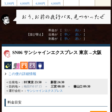
5,100円
4,000円
4,000円
4,000円
料金が [
安い
高い
]
【並び替え】
出発が [
早い
遅い
]
到着が [
早い
遅い
]
SN06 サンシャインエクスプレス 東京→大阪
夜行バス
女性安心
カーテン
パーソナルカーテン
コンセント
この便の詳細情報
＜出発地＞：
BT東京 23:50
＝
新宿 24:30
＜目的地＞：
梅田PM 07:15 ＝
三宮 08:10
＝
篠山口 09:30
＜運行会社＞：
サンシャインエクスプレス
料金目安