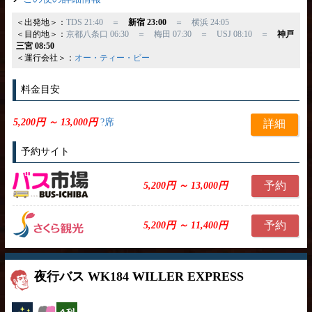
＜出発地＞：
TDS 21:40 ＝
新宿 23:00
＝ 横浜 24:05
＜目的地＞：
京都八条口 06:30 ＝ 梅田 07:30 ＝ USJ 08:10 ＝
神戸
三宮 08:50
＜運行会社＞：
オー・ティー・ビー
料金目安
5,200円 ～ 13,000円
?席
詳細
予約サイト
予約
5,200円 ～ 13,000円
予約
5,200円 ～ 11,400円
夜行バス WK184 WILLER EXPRESS
夜行バス
女性安心
横4列