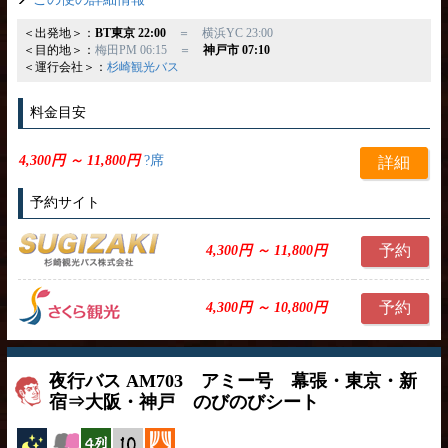
＜出発地＞：
BT東京 22:00
＝ 横浜YC 23:00
＜目的地＞：
梅田PM 06:15 ＝
神戸市 07:10
＜運行会社＞：
杉崎観光バス
料金目安
4,300円 ～ 11,800円
?席
詳細
予約サイト
予約
4,300円 ～ 11,800円
予約
4,300円 ～ 10,800円
夜行バス AM703 アミー号 幕張・東京・新
宿⇒大阪・神戸 のびのびシート
夜行バス
女性安心
横4列
縦10列
カーテン