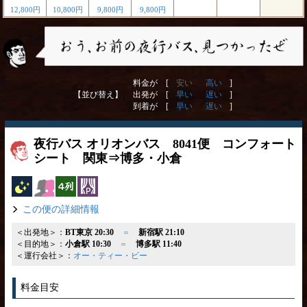
12,800円
10,800円
9,800円
9,800円
料金が [
安い
高い
]
【並び替え】
出発が [
早い
遅い
]
到着が [
早い
遅い
]
夜行バス オリオンバス 8041便 コンフォート
シート 関東⇒博多・小倉
夜行バス
女性安心
横4列
パーソナルカーテン
この便の詳細情報
＜出発地＞：
BT東京 20:30
＝
新宿駅 21:10
＜目的地＞：
小倉駅 10:30
＝
博多駅 11:40
＜運行会社＞：
オー・ティー・ビー
料金目安