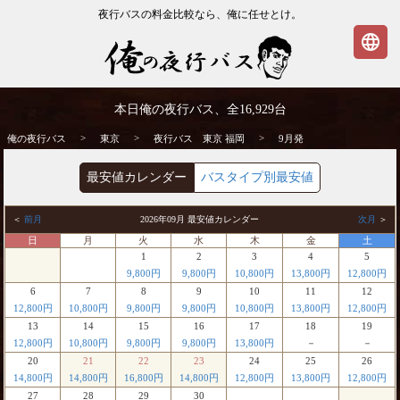
夜行バスの料金比較なら、俺に任せとけ。
language
東京発⇒福岡行 9月発 夜行バス・高速バス
本日俺の夜行バス、全
16,929
台
| 俺の夜行バス
>
>
>
俺の夜行バス
東京
夜行バス 東京 福岡
9月発
最安値カレンダー
バスタイプ別最安値
＜
前月
2026年09月 最安値カレンダー
次月
＞
日
月
火
水
木
金
土
1
2
3
4
5
9,800円
9,800円
10,800円
13,800円
12,800円
6
7
8
9
10
11
12
12,800円
10,800円
9,800円
9,800円
10,800円
13,800円
12,800円
13
14
15
16
17
18
19
12,800円
10,800円
9,800円
9,800円
13,800円
－
－
20
21
22
23
24
25
26
14,800円
14,800円
16,800円
14,800円
12,800円
13,800円
12,800円
27
28
29
30