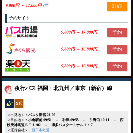
9,800円 ～ 17,000円
?席
詳細
予約サイト
予約
9,800円 ～ 17,000円
予約
9,800円 ～ 16,800円
予約
9,800円 ～ 16,800円
夜行バス 福岡・北九州／東京（新宿）線
夜行バス
独立3列
＜出発地＞：
バスタ新宿 21:00
＜目的地＞：
小倉駅前 09:51
＝
砂津 09:55
＝
引野口 10:11
＝
西
鉄天神高速ＢＴ 11:02
＝
博多バスターミナル 11:17
＜運行会社＞：
西日本鉄道