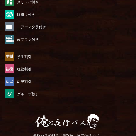
スリッパ付き
膝掛け付き
エアーマクラ付き
歯ブラシ付き
学生割引
往復割引
幼児割引
グループ割引
俺の夜行バス
夜行バスの料金比較なら、俺に任せとけ。