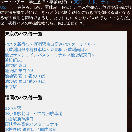
サートツアー・学生旅行・卒業旅行( （
東京
、
大阪
、
ディズニー
、
USJ
）、 春休み、GW、夏休み（お盆）、年末年始のご旅行や帰省の移
動方法を探す時には、きっと安い(格安)料金の行き方を調べる事ができ
るぜ！費用も節約できるし、たまにはのんびりバス旅行もいいもんだよ
な！夜行バスの料金比較なら、俺に任せとけ。
東京のバス停一覧
バスタ新宿4F＜新宿駅南口高速バスターミナル＞
八重洲口鍛冶橋駐車場＜東京駅 八重洲南口＞
池袋サンシャインバスターミナル＜池袋駅東口＞
浜松町BT
池袋駅 東口
池袋駅 東口 9番
池袋駅 西口8番のりば
池袋駅 西口4番のりば
東京駅
福岡のバス停一覧
JR小倉駅
JR小倉駅北口 バス専用駐車場
小倉駅新幹線口
西鉄天神高速バスターミナル
JR博多駅 筑紫口 合同庁舎前