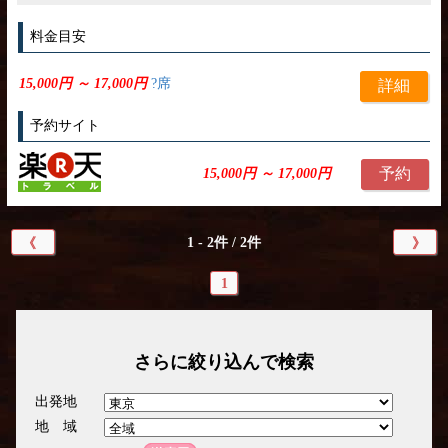
料金目安
15,000円 ～ 17,000円
?席
詳細
予約サイト
予約
15,000円 ～ 17,000円
1 - 2件 / 2件
《
》
1
さらに絞り込んで検索
出発地
地 域