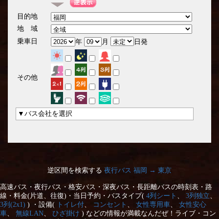
目的地
地 域
乗車日
年
月
日発
その他
▼バス会社を選択
逆区間を検索する
夜行バス 福岡 → 東京
高速バス・夜行バス・格安バス・深夜バス・長距離バスの時刻表・路
線・料金(片道、往復)・当日予約・バスタイプ(
4列シート
、
3列独立
、
3列(2x1)
) ・設備(
トイレ付
、
コンセント
、
女性専用車
、
女性安心
車
、
無線LAN
、
ひざ掛け
) などの情報が満載なんだぜ！ライブ・コン