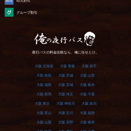
幼児割引
グループ割引
俺の夜行バス
夜行バスの料金比較なら、俺に任せとけ。
大阪 北海道
大阪 青森
大阪 岩手
大阪 秋田
大阪 宮城
大阪 山形
大阪 福島
大阪 茨城
大阪 栃木
大阪 群馬
大阪 埼玉
大阪 千葉
大阪 東京
大阪 神奈川
大阪 新潟
大阪 富山
大阪 石川
大阪 福井
大阪 山梨
大阪 長野
大阪 岐阜