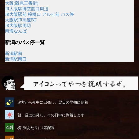
大阪(阪急三番街)
JR大阪駅御堂筋口周辺
JR大阪駅前 桜橋口 アルビ前 バス停
大阪駅JR高速BT
JR大阪駅周辺
南海なんば
新潟のバス停一覧
新潟駅前
新潟駅南口
アイコンってやつを説明するぜ
夕方から夜中に出発し、翌日の早朝に到着
朝・昼に出発し、その日中に到着します
横1列あたりに4席配置