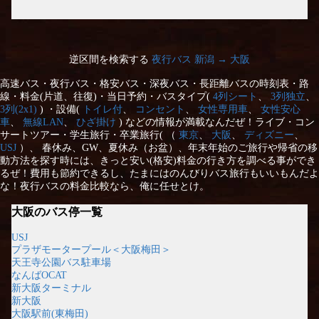
逆区間を検索する
夜行バス 新潟 → 大阪
高速バス・夜行バス・格安バス・深夜バス・長距離バスの時刻表・路
線・料金(片道、往復)・当日予約・バスタイプ(
4列シート
、
3列独立
、
3列(2x1)
) ・設備(
トイレ付
、
コンセント
、
女性専用車
、
女性安心
車
、
無線LAN
、
ひざ掛け
) などの情報が満載なんだぜ！ライブ・コン
サートツアー・学生旅行・卒業旅行( （
東京
、
大阪
、
ディズニー
、
USJ
）、 春休み、GW、夏休み（お盆）、年末年始のご旅行や帰省の移
動方法を探す時には、きっと安い(格安)料金の行き方を調べる事ができ
るぜ！費用も節約できるし、たまにはのんびりバス旅行もいいもんだよ
な！夜行バスの料金比較なら、俺に任せとけ。
大阪のバス停一覧
USJ
プラザモータープール＜大阪梅田＞
天王寺公園バス駐車場
なんばOCAT
新大阪ターミナル
新大阪
大阪駅前(東梅田)