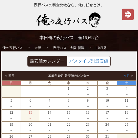
夜行バスの料金比較なら、俺に任せとけ。
language
大阪発⇒新潟行 10月発 夜行バス・高速バ
本日俺の夜行バス、全
16,697
台
ス | 俺の夜行バス
>
>
>
俺の夜行バス
大阪
夜行バス 大阪 新潟
10月発
最安値カレンダー
バスタイプ別最安値
＜ 前月
2025年10月 最安値カレンダー
次月
＞
日
月
火
水
木
金
土
1
2
3
4
－
－
－
－
5
6
7
8
9
10
11
－
－
－
－
－
－
－
12
13
14
15
16
17
18
－
－
－
－
－
－
－
19
20
21
22
23
24
25
－
－
－
－
－
－
－
26
27
28
29
30
31