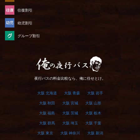
往復割引
幼児割引
グループ割引
俺の夜行バス
夜行バスの料金比較なら、俺に任せとけ。
大阪 北海道
大阪 青森
大阪 岩手
大阪 秋田
大阪 宮城
大阪 山形
大阪 福島
大阪 茨城
大阪 栃木
大阪 群馬
大阪 埼玉
大阪 千葉
大阪 東京
大阪 神奈川
大阪 新潟