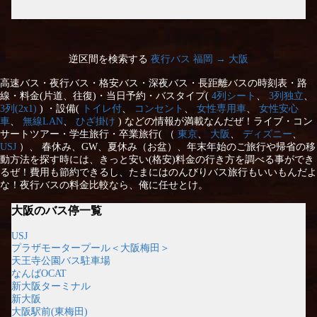
逆区間を検索する
夜行バス 福岡 → 大阪
高速バス・夜行バス・格安バス・深夜バス・長距離バスの時刻表・路
線・料金(片道、往復)・当日予約・バスタイプ(
4列シート
、
3列独立
、
3列(2x1)
) ・設備(
トイレ付
、
コンセント
、
女性専用車
、
女性安心
車
、
無線LAN
、
ひざ掛け
) などの情報が満載なんだぜ！ライブ・コン
サートツアー・学生旅行・卒業旅行( （
東京
、
大阪
、
ディズニー
、
USJ
）、 春休み、GW、夏休み（お盆）、年末年始のご旅行や帰省の移
動方法を探す時には、きっと安い(格安)料金の行き方を調べる事ができ
るぜ！費用も節約できるし、たまにはのんびりバス旅行もいいもんだよ
な！夜行バスの料金比較なら、俺に任せとけ。
大阪のバス停一覧
USJ
プラザモータープール＜大阪梅田＞
天王寺公園バス駐車場
なんばOCAT
新大阪ターミナル
新大阪
大阪駅前(東梅田)