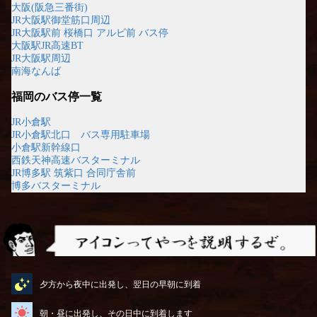
大阪(阪急三番街)
JR大阪駅御堂筋口周辺
JR大阪駅前 桜橋口 アルビ前 バス停
大阪駅JR高速BT
JR大阪駅周辺
南海なんば
福岡のバス停一覧
JR小倉駅
JR小倉駅北口 バス専用駐車場
小倉駅新幹線口
西鉄天神高速バスターミナル
JR博多駅 筑紫口 合同庁舎前
博多バスターミナル
アイコンってやつを説明するぜ
夕方から夜中に出発し、翌日の早朝に到着
朝・昼に出発し、その日中に到着します