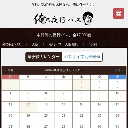
夜行バスの料金比較なら、俺に任せとけ。
language
大阪発⇒福岡行 1月発 夜行バス・高速バス
本日俺の夜行バス、全
17,006
台
| 俺の夜行バス
>
>
>
俺の夜行バス
大阪
夜行バス 大阪 福岡
1月発
最安値カレンダー
バスタイプ別最安値
＜ 前月
2026年01月 最安値カレンダー
次月
＞
日
月
火
水
木
金
土
1
2
3
－
－
－
4
5
6
7
8
9
10
－
－
－
－
－
－
－
11
12
13
14
15
16
17
－
－
－
－
－
－
－
18
19
20
21
22
23
24
－
－
－
－
－
－
－
25
26
27
28
29
30
31