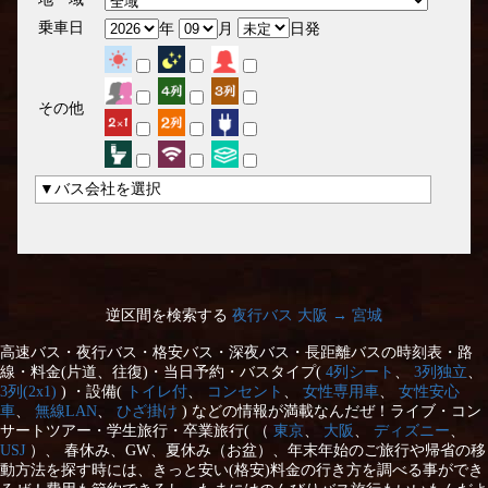
乗車日
年
月
日発
その他
▼バス会社を選択
逆区間を検索する
夜行バス 大阪 → 宮城
高速バス・夜行バス・格安バス・深夜バス・長距離バスの時刻表・路
線・料金(片道、往復)・当日予約・バスタイプ(
4列シート
、
3列独立
、
3列(2x1)
) ・設備(
トイレ付
、
コンセント
、
女性専用車
、
女性安心
車
、
無線LAN
、
ひざ掛け
) などの情報が満載なんだぜ！ライブ・コン
サートツアー・学生旅行・卒業旅行( （
東京
、
大阪
、
ディズニー
、
USJ
）、 春休み、GW、夏休み（お盆）、年末年始のご旅行や帰省の移
動方法を探す時には、きっと安い(格安)料金の行き方を調べる事ができ