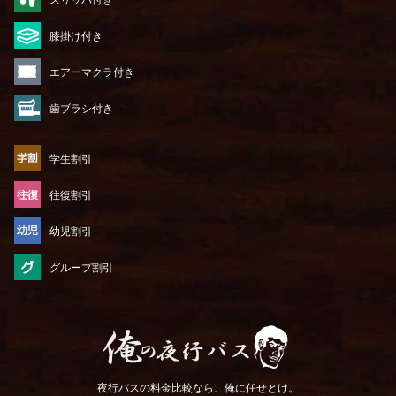
スリッパ付き
膝掛け付き
エアーマクラ付き
歯ブラシ付き
学生割引
往復割引
幼児割引
グループ割引
俺の夜行バス
夜行バスの料金比較なら、俺に任せとけ。