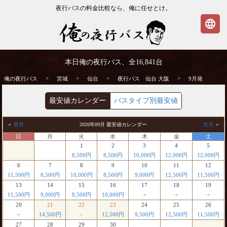
夜行バスの料金比較なら、俺に任せとけ。
language
仙台発⇒大阪行 9月発 夜行バス・高速バス
本日俺の夜行バス、全
16,841
台
| 俺の夜行バス
>
>
>
>
俺の夜行バス
宮城
仙台
夜行バス 仙台 大阪
9月発
最安値カレンダー
バスタイプ別最安値
＜
前月
2026年09月 最安値カレンダー
次月
＞
日
月
火
水
木
金
土
1
2
3
4
5
8,500円
8,500円
10,000円
12,000円
12,000円
6
7
8
9
10
11
12
11,500円
8,500円
10,000円
8,500円
9,000円
12,500円
11,500円
13
14
15
16
17
18
19
11,500円
9,000円
8,500円
10,000円
－
－
－
20
21
22
23
24
25
26
－
14,500円
－
12,500円
9,500円
12,500円
11,500円
27
28
29
30