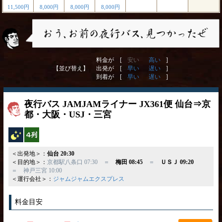
11,500円
8,000円
8,000円
8,000円
料金が [
安い
高い
]
【並び替え】
出発が [
早い
遅い
]
到着が [
早い
遅い
]
夜行バス JAMJAMライナー JX361便 仙台⇒京
都・大阪・USJ・三宮
夜行バス
横4列
＜出発地＞：
仙台 20:30
＜目的地＞：
京都駅八条口 07:30 ＝
梅田 08:45
＝
ＵＳＪ 09:20
＝ 神戸三宮 10:00
＜運行会社＞：
ジャムジャムエクスプレス
料金目安