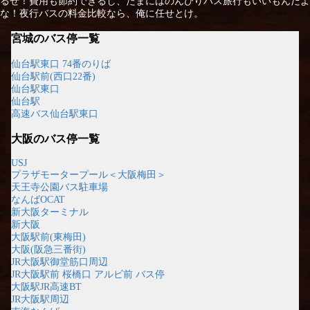
るぜ！費用も節約できるし、たまにはのんびりバス旅行もいいもんだよ
な！夜行バスの料金比較なら、俺に任せとけ。
宮城のバス停一覧
仙台駅東口 74番のりば
仙台駅前(西口22番)
仙台駅東口
仙台駅
高速バス仙台駅東口
大阪のバス停一覧
USJ
プラザモータープール＜大阪梅田＞
天王寺公園バス駐車場
なんばOCAT
新大阪ターミナル
新大阪
大阪駅前(東梅田)
大阪(阪急三番街)
JR大阪駅御堂筋口周辺
JR大阪駅前 桜橋口 アルビ前 バス停
大阪駅JR高速BT
JR大阪駅周辺