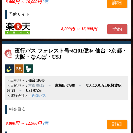
8,000円 ～ 16,000円
?席
詳細
予約サイト
予約
8,000円 ～ 16,000円
夜行バス フォレスト号≪101便≫ 仙台⇒京都・
大阪・なんば・USJ
夜行バス
独立3列
トイレ付
＜出発地＞：
仙台 19:40
＜目的地＞：
京都 06:12 ＝
東梅田 07:08
＝
なんばOCATJR難波駅
07:28
＝
USJ 07:53
＜運行会社＞：
近鉄バス
料金目安
9,800円 ～ 12,900円
?席
詳細