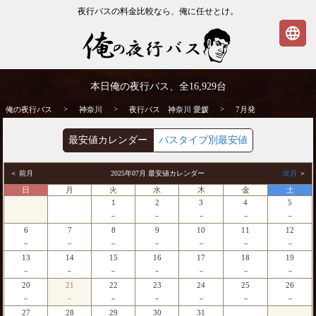
夜行バスの料金比較なら、俺に任せとけ。
language
神奈川発⇒愛媛行 7月発 夜行バス・高速バ
本日俺の夜行バス、全
16,929
台
ス | 俺の夜行バス
>
>
>
俺の夜行バス
神奈川
夜行バス 神奈川 愛媛
7月発
最安値カレンダー
バスタイプ別最安値
＜ 前月
2025年07月 最安値カレンダー
次月
＞
日
月
火
水
木
金
土
1
2
3
4
5
－
－
－
－
－
6
7
8
9
10
11
12
－
－
－
－
－
－
－
13
14
15
16
17
18
19
－
－
－
－
－
－
－
20
21
22
23
24
25
26
－
－
－
－
－
－
－
27
28
29
30
31