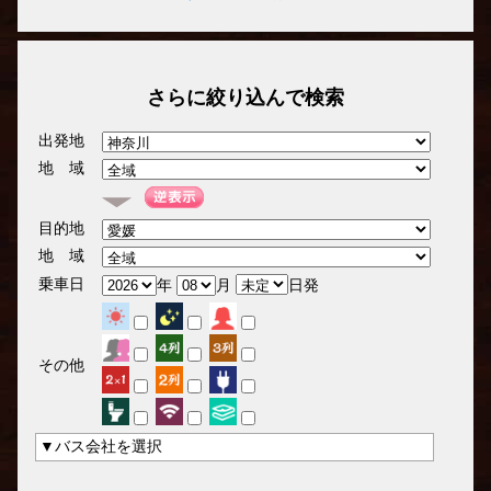
さらに絞り込んで検索
出発地
地 域
目的地
地 域
乗車日
年
月
日発
その他
▼バス会社を選択