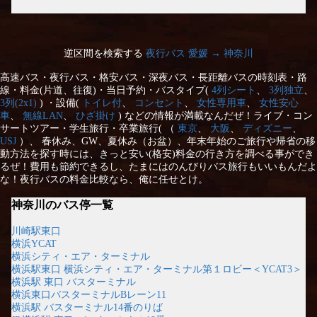
逆区間を検索する
夜行バス 愛媛 → 神奈川
高速バス・夜行バス・格安バス・深夜バス・長距離バスの時刻表・路
線・料金(片道、往復)・当日予約・バスタイプ(
4列シート
、
3列独立
、
3列(2x1)
) ・設備(
トイレ付
、
コンセント
、
女性専用車
、
女性安心
車
、
無線LAN
、
ひざ掛け
) などの情報が満載なんだぜ！ライブ・コン
サートツアー・学生旅行・卒業旅行( （
東京
、
大阪
、
ディズニー
、
USJ
）、 春休み、GW、夏休み（お盆）、年末年始のご旅行や帰省の移
動方法を探す時には、きっと安い(格安)料金の行き方を調べる事ができ
るぜ！費用も節約できるし、たまにはのんびりバス旅行もいいもんだよ
な！夜行バスの料金比較なら、俺に任せとけ。
神奈川のバス停一覧
川崎駅東口
横浜YCAT
横浜シティ・エア・ターミナル
横浜駅東口 横浜シティ・エア・ターミナル第１ロビー＜YCAT3＞
横浜駅 東口 バスターミナル
横浜東口バスターミナルBレーン11
横浜駅 バスターミナル14番のりば