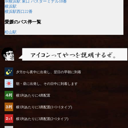
JR横浜駅 東口 バスターミナル18番
横浜駅
横浜駅西口22番
愛媛のバス停一覧
松山駅
アイコンってやつを説明するぜ
夕方から夜中に出発し、翌日の早朝に到着
朝・昼に出発し、その日中に到着します
横1列あたりに4席配置
横1列あたりに3席配置(1+1+1タイプ)
横1列あたりに3席配置(2+1タイプ)