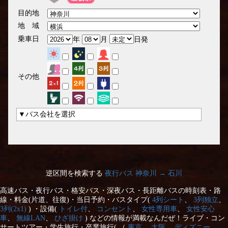
目的地
地 域
乗車日
年
月
日発
その他
▼バス会社を選択
逆区間を検索する
夜行バス 神奈川 → 石川
高速バス・夜行バス・格安バス・深夜バス・長距離バスの時刻表・路
線・料金(片道、往復)・当日予約・バスタイプ(
4列シート
、
3列独立
、
3列(2x1)
) ・設備(
トイレ付
、
コンセント
、
女性専用車
、
女性安心
車
、
無線LAN
、
ひざ掛け
) などの情報が満載なんだぜ！ライブ・コン
サートツアー・学生旅行・卒業旅行( （
東京
、
大阪
、
ディズニー
、