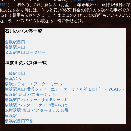
USJ
）、 春休み、GW、夏休み（お盆）、年末年始のご旅行や帰省の移
動方法を探す時には、きっと安い(格安)料金の行き方を調べる事ができ
るぜ！費用も節約できるし、たまにはのんびりバス旅行もいいもんだよ
な！夜行バスの料金比較なら、俺に任せとけ。
石川のバス停一覧
金沢駅西口
金沢駅東口
金沢駅西口ロータリー
神奈川のバス停一覧
川崎駅東口
横浜YCAT
横浜シティ・エア・ターミナル
横浜駅東口 横浜シティ・エア・ターミナル第１ロビー＜YCAT3＞
横浜駅 東口 バスターミナル
横浜東口バスターミナルBレーン11
横浜駅 バスターミナル14番のりば
JR横浜駅 東口 バスターミナル18番
横浜駅
横浜駅西口22番