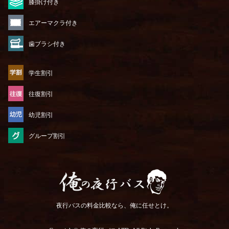
膝掛け付き
エアーマクラ付き
歯ブラシ付き
学生割引
往復割引
幼児割引
グループ割引
俺の夜行バス
夜行バスの料金比較なら、俺に任せとけ。