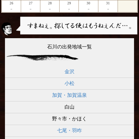
26
27
28
29
30
31
－
－
－
－
－
－
石川の出発地域一覧
金沢
小松
加賀・加賀温泉
白山
野々市・かほく
七尾・羽咋