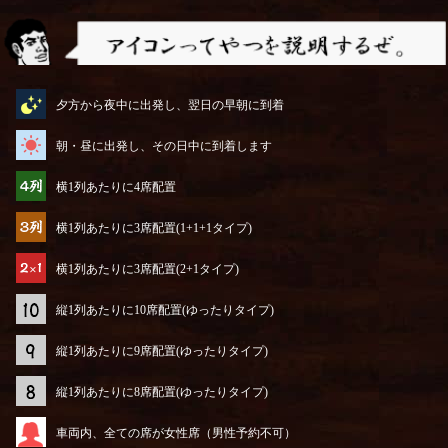
アイコンってやつを説明するぜ
夕方から夜中に出発し、翌日の早朝に到着
朝・昼に出発し、その日中に到着します
横1列あたりに4席配置
横1列あたりに3席配置(1+1+1タイプ)
横1列あたりに3席配置(2+1タイプ)
縦1列あたりに10席配置(ゆったりタイプ)
縦1列あたりに9席配置(ゆったりタイプ)
縦1列あたりに8席配置(ゆったりタイプ)
車両内、全ての席が女性席（男性予約不可）