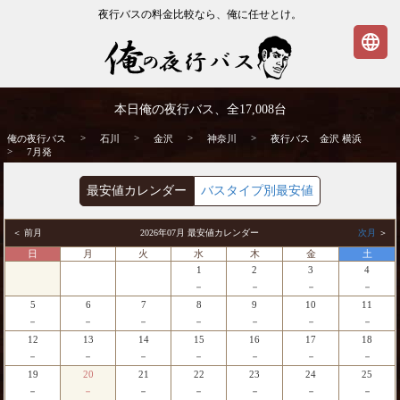
夜行バスの料金比較なら、俺に任せとけ。
language
金沢発⇒横浜行 7月発 夜行バス・高速バス
本日俺の夜行バス、全
17,008
台
| 俺の夜行バス
>
>
>
>
俺の夜行バス
石川
金沢
神奈川
夜行バス 金沢 横浜
>
7月発
最安値カレンダー
バスタイプ別最安値
＜ 前月
2026年07月 最安値カレンダー
次月
＞
日
月
火
水
木
金
土
1
2
3
4
－
－
－
－
5
6
7
8
9
10
11
－
－
－
－
－
－
－
12
13
14
15
16
17
18
－
－
－
－
－
－
－
19
20
21
22
23
24
25
－
－
－
－
－
－
－