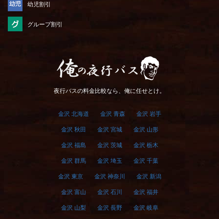
幼児割引
グループ割引
俺の夜行バス
夜行バスの料金比較なら、俺に任せとけ。
金沢 北海道
金沢 青森
金沢 岩手
金沢 秋田
金沢 宮城
金沢 山形
金沢 福島
金沢 茨城
金沢 栃木
金沢 群馬
金沢 埼玉
金沢 千葉
金沢 東京
金沢 神奈川
金沢 新潟
金沢 富山
金沢 石川
金沢 福井
金沢 山梨
金沢 長野
金沢 岐阜