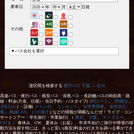
乗車日
年
月
日発
その他
▼バス会社を選択
逆区間を検索する
夜行バス 千葉 → 石川
高速バス・夜行バス・格安バス・深夜バス・長距離バスの時刻表・路
線・料金(片道、往復)・当日予約・バスタイプ(
4列シート
、
3列独立
、
3列(2x1)
) ・設備(
トイレ付
、
コンセント
、
女性専用車
、
女性安心
車
、
無線LAN
、
ひざ掛け
) などの情報が満載なんだぜ！ライブ・コン
サートツアー・学生旅行・卒業旅行( （
東京
、
大阪
、
ディズニー
、
USJ
）、 春休み、GW、夏休み（お盆）、年末年始のご旅行や帰省の移
動方法を探す時には、きっと安い(格安)料金の行き方を調べる事ができ
るぜ！費用も節約できるし、たまにはのんびりバス旅行もいいもんだよ