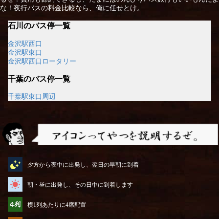
な！夜行バスの料金比較なら、俺に任せとけ。
石川のバス停一覧
金沢駅西口
金沢駅東口
金沢駅西口ロータリー
千葉のバス停一覧
千葉駅東口周辺
アイコンってやつを説明するぜ
夕方から夜中に出発し、翌日の早朝に到着
朝・昼に出発し、その日中に到着します
横1列あたりに4席配置