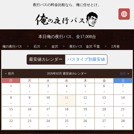
夜行バスの料金比較なら、俺に任せとけ。
language
金沢発⇒千葉行 2月発 夜行バス・高速バス
本日俺の夜行バス、全
17,008
台
| 俺の夜行バス
>
>
>
>
俺の夜行バス
石川
金沢
夜行バス 金沢 千葉
2月発
最安値カレンダー
バスタイプ別最安値
＜ 前月
2026年02月 最安値カレンダー
次月
＞
日
月
火
水
木
金
土
1
2
3
4
5
6
7
－
－
－
－
－
－
－
8
9
10
11
12
13
14
－
－
－
－
－
－
－
15
16
17
18
19
20
21
－
－
－
－
－
－
－
22
23
24
25
26
27
28
－
－
－
－
－
－
－