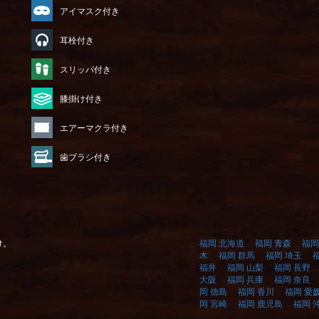
アイマスク付き
耳栓付き
）
スリッパ付き
膝掛け付き
エアーマクラ付き
歯ブラシ付き
け。
福岡 北海道
福岡 青森
福岡
木
福岡 群馬
福岡 埼玉
福井
福岡 山梨
福岡 長野
大阪
福岡 兵庫
福岡 奈良
岡 徳島
福岡 香川
福岡 愛
岡 宮崎
福岡 鹿児島
福岡 