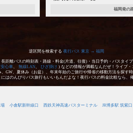
福岡発の
逆区間を検索する
夜行バス 東京 → 福岡
長距離バスの時刻表・路線・料金(片道、往復)・当日予約・バスタイプ
性安心車
、
無線LAN
、
ひざ掛け
) などの情報が満載なんだぜ！ライブ・
み、GW、夏休み（お盆）、年末年始のご旅行や帰省の移動方法を探す時
まにはのんびりバス旅行もいいもんだよな！夜行バスの料金比較なら、
車場
小倉駅新幹線口
西鉄天神高速バスターミナル
JR博多駅 筑紫