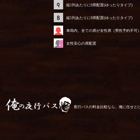
縦1列あたりに9席配置(ゆったりタイプ)
縦1列あたりに8席配置(ゆったりタイプ)
車両内、全ての席が女性席（男性予約不可
女性安心の席配置
夜行バスの料金比較なら、俺に任せと
俺の夜行バス