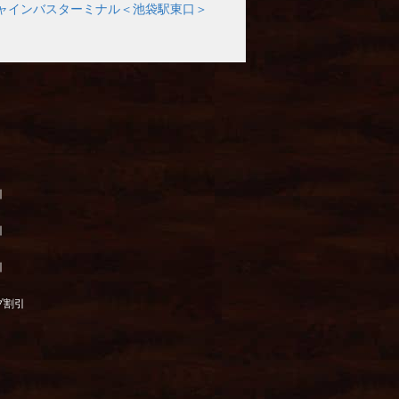
ャインバスターミナル＜池袋駅東口＞
引
引
引
プ割引