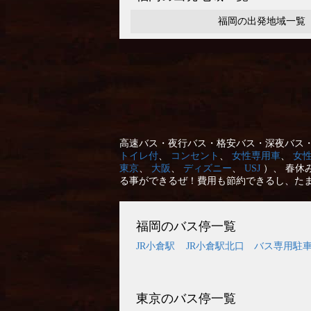
福岡の出発地域一覧
高速バス・夜行バス・格安バス・深夜バス・
トイレ付
、
コンセント
、
女性専用車
、
女
東京
、
大阪
、
ディズニー
、
USJ
）、 春休
る事ができるぜ！費用も節約できるし、た
福岡のバス停一覧
JR小倉駅
JR小倉駅北口 バス専用駐
東京のバス停一覧