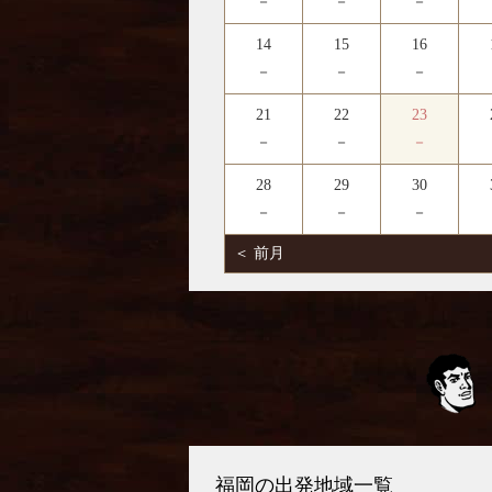
－
－
－
14
15
16
－
－
－
21
22
23
－
－
－
28
29
30
－
－
－
＜ 前月
福岡の出発地域一覧