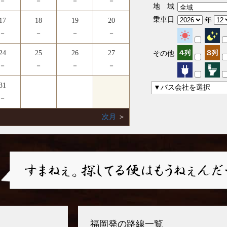
－
－
－
－
地 域
乗車日
年
17
18
19
20
－
－
－
－
24
25
26
27
その他
－
－
－
－
31
▼バス会社を選択
－
次月
＞
福岡発の路線一覧