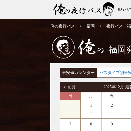
夜行バ
福岡発⇒東京行 12月発 夜行バス・高速バ
>
>
俺の夜行バス
福岡
夜行バス 福
ス | 俺の夜行バス
福岡
俺の
最安値カレンダー
バスタイプ別最
＜ 前月
2025年12月
日
月
火
1
2
－
－
7
8
9