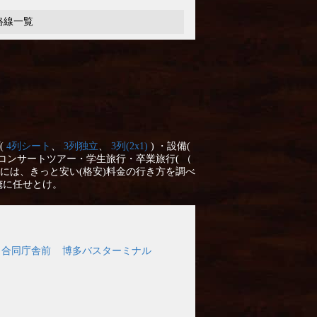
路線一覧
(
4列シート
、
3列独立
、
3列(2x1)
) ・設備(
コンサートツアー・学生旅行・卒業旅行( （
には、きっと安い(格安)料金の行き方を調べ
俺に任せとけ。
口 合同庁舎前
博多バスターミナル