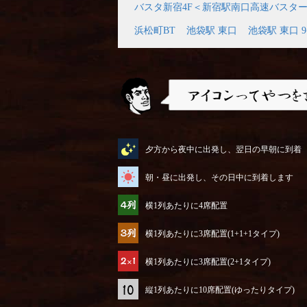
バスタ新宿4F＜新宿駅南口高速バスタ
浜松町BT
池袋駅 東口
池袋駅 東口 
アイコンってやつを説明するぜ
夕方から夜中に出発し、翌日の早朝に到着
朝・昼に出発し、その日中に到着します
横1列あたりに4席配置
横1列あたりに3席配置(1+1+1タイプ)
横1列あたりに3席配置(2+1タイプ)
縦1列あたりに10席配置(ゆったりタイプ)