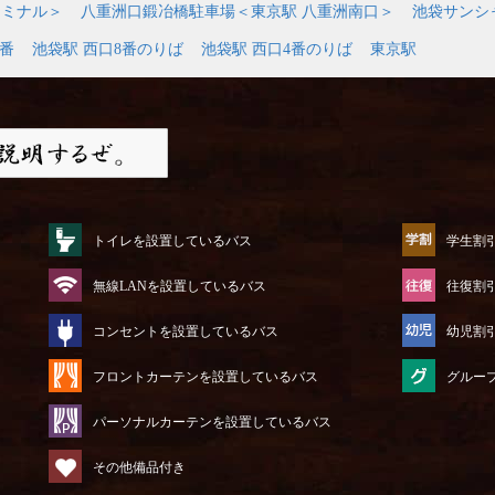
ーミナル＞
八重洲口鍛冶橋駐車場＜東京駅 八重洲南口＞
池袋サンシ
9番
池袋駅 西口8番のりば
池袋駅 西口4番のりば
東京駅
トイレを設置しているバス
学生割
無線LANを設置しているバス
往復割
コンセントを設置しているバス
幼児割
フロントカーテンを設置しているバス
グルー
パーソナルカーテンを設置しているバス
その他備品付き