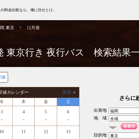
スの料金比較なら、俺に任せとけ。
>
岡 東京
12月発
発 東京行き 夜行バス 検索結果
安値
 最安値カレンダー
次月
＞
さらに
水
木
金
土
出発地
3
4
5
6
地 域
－
－
－
－
10
11
12
13
目的地