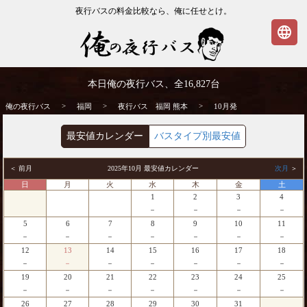
夜行バスの料金比較なら、俺に任せとけ。
language
福岡発⇒熊本行 10月発 夜行バス・高速バ
本日俺の夜行バス、全
16,827
台
ス | 俺の夜行バス
>
>
>
俺の夜行バス
福岡
夜行バス 福岡 熊本
10月発
最安値カレンダー
バスタイプ別最安値
＜ 前月
2025年10月 最安値カレンダー
次月
＞
日
月
火
水
木
金
土
1
2
3
4
－
－
－
－
5
6
7
8
9
10
11
－
－
－
－
－
－
－
12
13
14
15
16
17
18
－
－
－
－
－
－
－
19
20
21
22
23
24
25
－
－
－
－
－
－
－
26
27
28
29
30
31