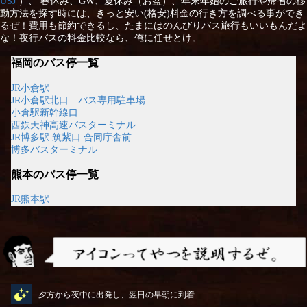
USJ
）、 春休み、GW、夏休み（お盆）、年末年始のご旅行や帰省の移
動方法を探す時には、きっと安い(格安)料金の行き方を調べる事ができ
るぜ！費用も節約できるし、たまにはのんびりバス旅行もいいもんだよ
な！夜行バスの料金比較なら、俺に任せとけ。
福岡のバス停一覧
JR小倉駅
JR小倉駅北口 バス専用駐車場
小倉駅新幹線口
西鉄天神高速バスターミナル
JR博多駅 筑紫口 合同庁舎前
博多バスターミナル
熊本のバス停一覧
JR熊本駅
アイコンってやつを説明するぜ
夕方から夜中に出発し、翌日の早朝に到着