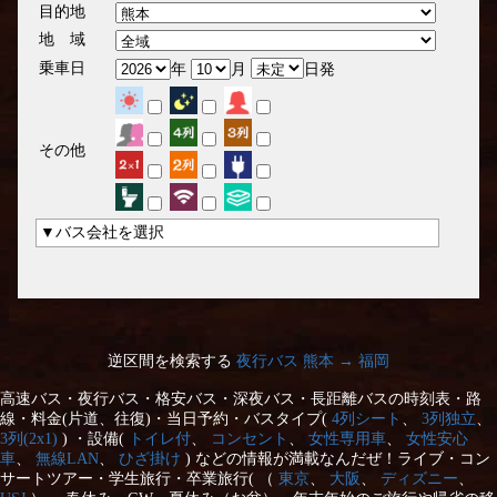
目的地
地 域
乗車日
年
月
日発
その他
▼バス会社を選択
逆区間を検索する
夜行バス 熊本 → 福岡
高速バス・夜行バス・格安バス・深夜バス・長距離バスの時刻表・路
線・料金(片道、往復)・当日予約・バスタイプ(
4列シート
、
3列独立
、
3列(2x1)
) ・設備(
トイレ付
、
コンセント
、
女性専用車
、
女性安心
車
、
無線LAN
、
ひざ掛け
) などの情報が満載なんだぜ！ライブ・コン
サートツアー・学生旅行・卒業旅行( （
東京
、
大阪
、
ディズニー
、