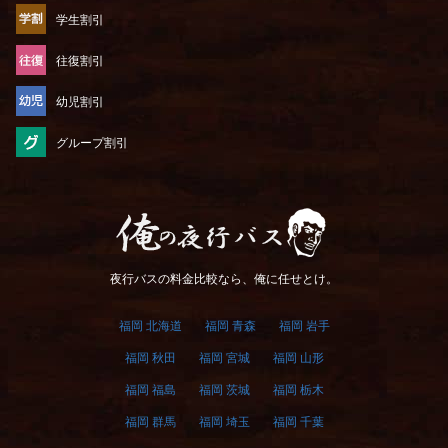
学生割引
往復割引
幼児割引
グループ割引
俺の夜行バス
夜行バスの料金比較なら、俺に任せとけ。
福岡 北海道
福岡 青森
福岡 岩手
福岡 秋田
福岡 宮城
福岡 山形
福岡 福島
福岡 茨城
福岡 栃木
福岡 群馬
福岡 埼玉
福岡 千葉