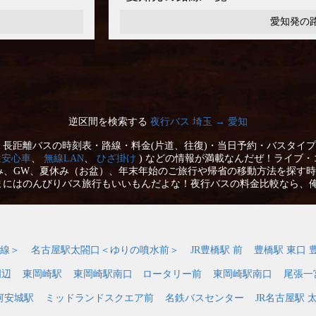
愛知発の
逆区間を検索する
夜行バス 埼玉 → 愛知
長距離バスの時刻表・路線・料金(片道、往復)・当日予約・バスタイプ
性安心車
、
無線LAN
、
ひざ掛け
) などの情報が満載なんだぜ！ライブ・
み、GW、夏休み（お盆）、年末年始のご旅行や帰省の移動方法を探す時
まにはのんびりバス旅行もいいもんだよな！夜行バスの料金比較なら、
線＞
名古屋駅太閤口＜ゆりの噴水前＞
JR豊橋駅 前
豊橋駅 東口 
周辺
東岡崎駅
東岡崎駅南口 ロータリー前
東岡崎駅南口
尾張一
河安城駅
ミッドランドスクエア前
名鉄バスセンター
JR名古屋駅 