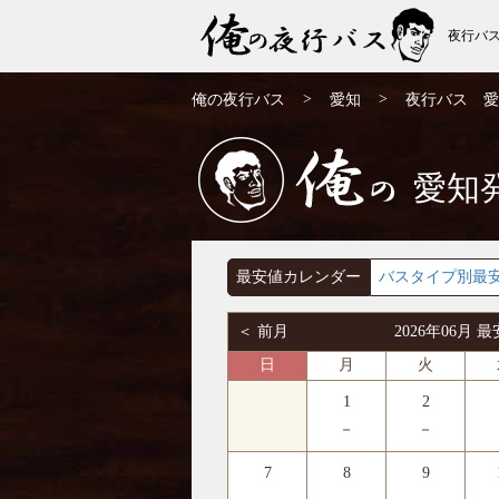
夜行バ
愛知発⇒埼玉行 6月発 夜行バス・高速バス
>
>
俺の夜行バス
愛知
夜行バス 愛
| 俺の夜行バス
愛知
俺の
最安値カレンダー
バスタイプ別最
＜ 前月
2026年06月
日
月
火
1
2
－
－
7
8
9