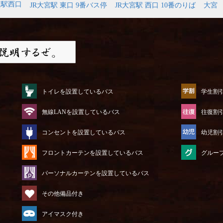
屋駅西口
JR大宮駅 東口 9番バス停
JR大宮駅 西口 10番のりば
大宮
トイレを設置しているバス
学生割
無線LANを設置しているバス
往復割
コンセントを設置しているバス
幼児割
フロントカーテンを設置しているバス
グルー
パーソナルカーテンを設置しているバス
その他備品付き
アイマスク付き