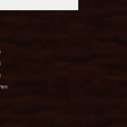
引
引
引
プ割引