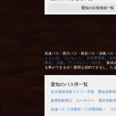
愛知の出発地域一覧
高速バス・夜行バス・格安バス・深夜バス・
トイレ付
、
コンセント
、
女性専用車
、
女
東京
、
大阪
、
ディズニー
、
USJ
）、 春休
る事ができるぜ！費用も節約できるし、た
愛知のバス停一覧
名古屋南笹島ライブ＜市道 愛知名駅南
新豊田駅東口 ロータリー
豊田市駅
高速バス 三河豊田＜三河豊田駅＞
三