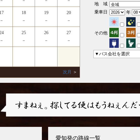
－
－
－
－
地 域
乗車日
年
17
18
19
20
－
－
－
－
24
25
26
27
その他
－
－
－
－
▼バス会社を選択
次月
＞
愛知発の路線一覧