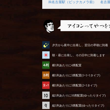
JR名古屋駅（ビックカメラ前）
名古
アイコンってやつを説明するぜ
夕方から夜中に出発し、翌日の早朝に到着
朝・昼に出発し、その日中に到着します
横1列あたりに4席配置
横1列あたりに3席配置(1+1+1タイプ)
横1列あたりに3席配置(2+1タイプ)
縦1列あたりに10席配置(ゆったりタイプ)
縦1列あたりに9席配置(ゆったりタイプ)