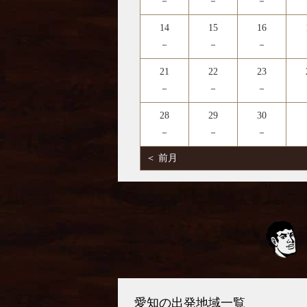
－
－
－
14
15
16
－
－
－
21
22
23
－
－
－
28
29
30
－
－
－
＜ 前月
愛知の出発地域一覧