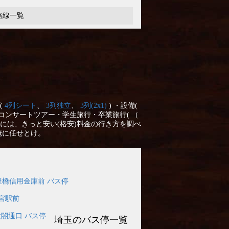
路線一覧
(
4列シート
、
3列独立
、
3列(2x1)
) ・設備(
コンサートツアー・学生旅行・卒業旅行( （
には、きっと安い(格安)料金の行き方を調べ
俺に任せとけ。
豊橋信用金庫前 バス停
宮駅前
太閤通口 バス停
埼玉のバス停一覧