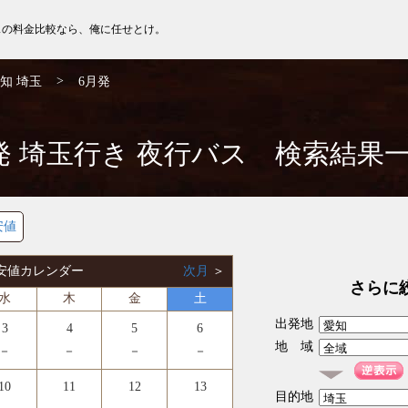
スの料金比較なら、俺に任せとけ。
>
知 埼玉
6月発
発 埼玉行き 夜行バス 検索結果
安値
 最安値カレンダー
次月
＞
さらに
水
木
金
土
出発地
3
4
5
6
地 域
－
－
－
－
10
11
12
13
目的地