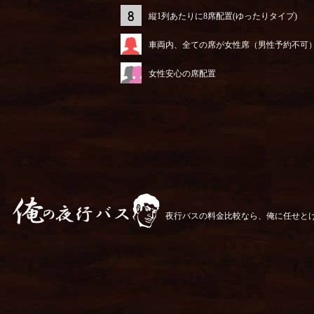
縦1列あたりに8席配置(ゆったりタイプ)
車両内、全ての席が女性席（男性予約不可
女性安心の席配置
夜行バスの料金比較なら、俺に任せと
俺の夜行バス