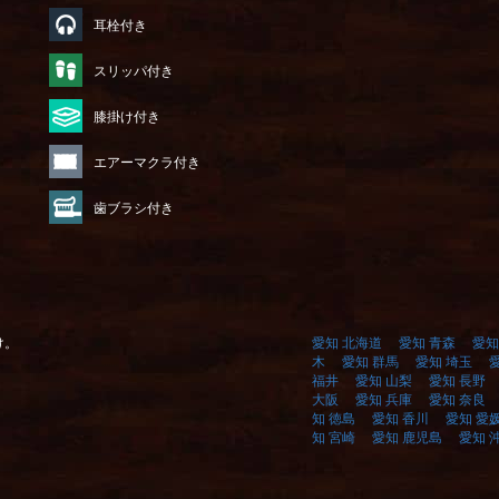
耳栓付き
）
スリッパ付き
膝掛け付き
エアーマクラ付き
歯ブラシ付き
け。
愛知 北海道
愛知 青森
愛知
木
愛知 群馬
愛知 埼玉
福井
愛知 山梨
愛知 長野
大阪
愛知 兵庫
愛知 奈良
知 徳島
愛知 香川
愛知 愛
知 宮崎
愛知 鹿児島
愛知 