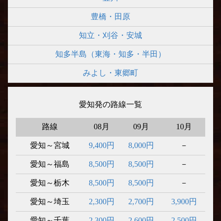
豊橋・田原
知立・刈谷・安城
知多半島（東海・知多・半田）
みよし・東郷町
愛知発の路線一覧
路線
08月
09月
10月
愛知～宮城
9,400円
8,000円
－
愛知～福島
8,500円
8,500円
－
愛知～栃木
8,500円
8,500円
－
愛知～埼玉
2,300円
2,700円
3,900円
愛知～千葉
2,300円
2,600円
2,500円