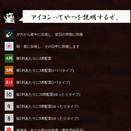
アイコンってやつを説明するぜ
夕方から夜中に出発し、翌日の早朝に到着
朝・昼に出発し、その日中に到着します
横1列あたりに4席配置
横1列あたりに3席配置(1+1+1タイプ)
横1列あたりに3席配置(2+1タイプ)
縦1列あたりに10席配置(ゆったりタイプ)
縦1列あたりに9席配置(ゆったりタイプ)
縦1列あたりに8席配置(ゆったりタイプ)
車両内、全ての席が女性席（男性予約不可）