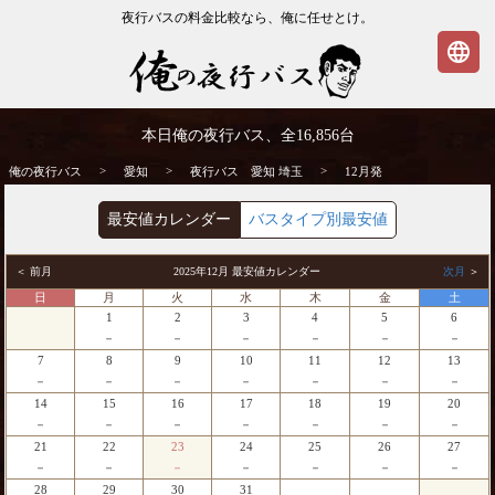
夜行バスの料金比較なら、俺に任せとけ。
language
愛知発⇒埼玉行 12月発 夜行バス・高速バ
本日俺の夜行バス、全
16,856
台
ス | 俺の夜行バス
>
>
>
俺の夜行バス
愛知
夜行バス 愛知 埼玉
12月発
最安値カレンダー
バスタイプ別最安値
＜ 前月
2025年12月 最安値カレンダー
次月
＞
日
月
火
水
木
金
土
1
2
3
4
5
6
－
－
－
－
－
－
7
8
9
10
11
12
13
－
－
－
－
－
－
－
14
15
16
17
18
19
20
－
－
－
－
－
－
－
21
22
23
24
25
26
27
－
－
－
－
－
－
－
28
29
30
31