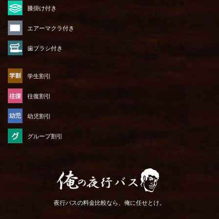
膝掛け付き
エアーマクラ付き
歯ブラシ付き
学生割引
往復割引
幼児割引
グループ割引
俺の夜行バス
夜行バスの料金比較なら、俺に任せとけ。