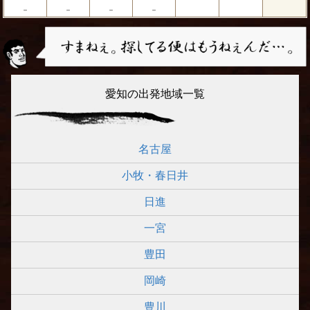
－
－
－
－
愛知の出発地域一覧
名古屋
小牧・春日井
日進
一宮
豊田
岡崎
豊川