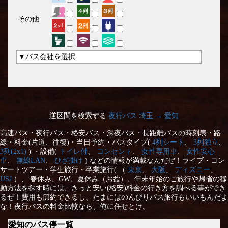
その他
▼バス会社を選択
逆区間を検索する
夜行バス 埼玉 → 愛知
高速バス・夜行バス・格安バス・深夜バス・長距離バスの時刻表・路
線・料金(片道、往復)・当日予約・バスタイプ(
4列シート
、
3列独立
、
3列(2x1)
) ・設備(
トイレ付
、
コンセント
、
女性専用車
、
女性安心
車
、
無線LAN
、
ひざ掛け
) などの情報が満載なんだぜ！ライブ・コン
サートツアー・学生旅行・卒業旅行( （
東京
、
大阪
、
ディズニー
、
USJ
）、 春休み、GW、夏休み（お盆）、年末年始のご旅行や帰省の移
動方法を探す時には、きっと安い(格安)料金の行き方を調べる事ができ
るぜ！費用も節約できるし、たまにはのんびりバス旅行もいいもんだよ
な！夜行バスの料金比較なら、俺に任せとけ。
愛知のバス停一覧