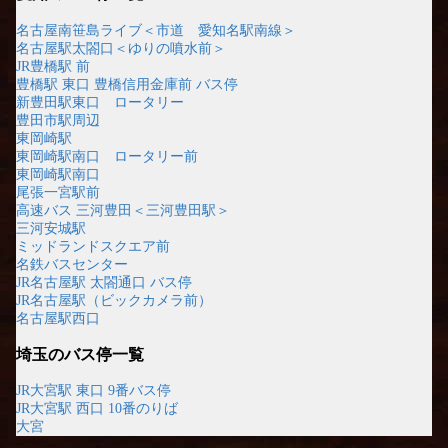
名古屋南笹島ライブ＜市道 愛知名駅南線＞
名古屋駅太閤口＜ゆりの噴水前＞
JR豊橋駅 前
豊橋駅 東口 豊橋信用金庫前 バス停
新豊田駅東口 ロータリー
豊田市駅周辺
東岡崎駅
東岡崎駅南口 ロータリー前
東岡崎駅南口
尾張一宮駅前
高速バス 三河豊田＜三河豊田駅＞
三河安城駅
ミッドランドスクエア前
名鉄バスセンター
JR名古屋駅 太閤通口 バス停
JR名古屋駅（ビックカメラ前）
名古屋駅西口
埼玉のバス停一覧
JR大宮駅 東口 9番バス停
JR大宮駅 西口 10番のりば
大宮