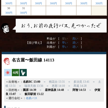
300円
300円
300円
300円
300円
300円
300円
30
31
300円
300円
料金が [
安い
高い
]
【並び替え】
出発が [
早い
遅い
]
到着が [
早い
遅い
]
名古屋〜飯田線 14113
高速バス
横4列
トイレ付
＜出発地＞：
名鉄BC 13:00
＝ 桃花台 13:31 ＝ 多治見 13:41 ＝ 土
岐 13:51 ＝ 瑞浪天徳 13:56 ＝ 恵那 14:10 ＝ 馬篭 14:28
＜目的地＞：
園原 14:39
＝
昼神温泉 14:48
＝
阿智 14:53
＝
伊賀
良 15:07
＝
飯田駅前 15:22
＜運行会社＞：
名鉄バス