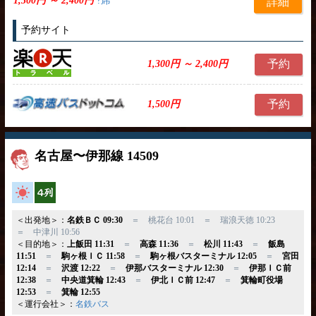
1,300円 ～ 2,400円
?席
詳細
予約サイト
予約
1,300円 ～ 2,400円
予約
1,500円
名古屋〜伊那線 14509
高速バス
横4列
＜出発地＞：
名鉄ＢＣ 09:30
＝ 桃花台 10:01 ＝ 瑞浪天徳 10:23
＝ 中津川 10:56
＜目的地＞：
上飯田 11:31
＝
高森 11:36
＝
松川 11:43
＝
飯島
11:51
＝
駒ヶ根ＩＣ 11:58
＝
駒ヶ根バスターミナル 12:05
＝
宮田
12:14
＝
沢渡 12:22
＝
伊那バスターミナル 12:30
＝
伊那ＩＣ前
12:38
＝
中央道箕輪 12:43
＝
伊北ＩＣ前 12:47
＝
箕輪町役場
12:53
＝
箕輪 12:55
＜運行会社＞：
名鉄バス