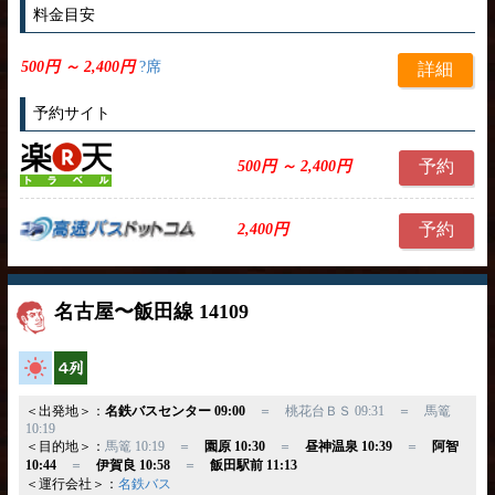
料金目安
500円 ～ 2,400円
?席
詳細
予約サイト
予約
500円 ～ 2,400円
予約
2,400円
名古屋〜飯田線 14109
高速バス
横4列
＜出発地＞：
名鉄バスセンター 09:00
＝ 桃花台ＢＳ 09:31 ＝ 馬篭
10:19
＜目的地＞：
馬篭 10:19 ＝
園原 10:30
＝
昼神温泉 10:39
＝
阿智
10:44
＝
伊賀良 10:58
＝
飯田駅前 11:13
＜運行会社＞：
名鉄バス