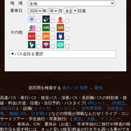
地 域
乗車日
年
月
日発
その他
▼バス会社を選択
逆区間を検索する
夜行バス 長野 → 愛知
高速バス・夜行バス・格安バス・深夜バス・長距離バスの時刻表・路
線・料金(片道、往復)・当日予約・バスタイプ(
4列シート
、
3列独立
、
3列(2x1)
) ・設備(
トイレ付
、
コンセント
、
女性専用車
、
女性安心
車
、
無線LAN
、
ひざ掛け
) などの情報が満載なんだぜ！ライブ・コン
サートツアー・学生旅行・卒業旅行( （
東京
、
大阪
、
ディズニー
、
USJ
）、 春休み、GW、夏休み（お盆）、年末年始のご旅行や帰省の移
動方法を探す時には、きっと安い(格安)料金の行き方を調べる事ができ