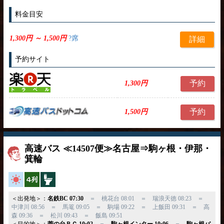
料金目安
1,300円 ～ 1,500円
?席
詳細
予約サイト
予約
1,300円
予約
1,500円
高速バス ≪14507便≫名古屋⇒駒ヶ根・伊那・
箕輪
高速バス
横4列
トイレ付
＜出発地＞：
名鉄BC 07:30
＝ 桃花台 08:01 ＝ 瑞浪天徳 08:23 ＝
中津川 08:56 ＝ 馬篭 09:05 ＝ 駒場 09:22 ＝ 上飯田 09:31 ＝ 高
森 09:36 ＝ 松川 09:43 ＝ 飯島 09:51