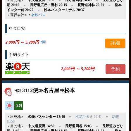
＜目的地＞：
中央道辰野 19:50
＝
長野道岡谷 20:03
＝
長野道みどり
湖 20:10
＝
長野道広丘・野村 20:15
＝
長野道神林 20:21
＝
松本
インター前 20:27
＝
松本バスターミナル 20:37
＜運行会社＞：
名鉄バス
料金目安
2,000円 ～ 5,200円
?席
詳細
予約サイト
予約
2,000円 ～ 5,200円
≪13112便≫名古屋⇒松本
高速バス
横4列
＜出発地＞：
名鉄バスセンター 12:10
＝ 桃花台ＢＳ 12:41 ＝ 駒場
13:58
＜目的地＞：
中央道辰野 14:50
＝
長野道岡谷 15:03
＝
長野道みどり