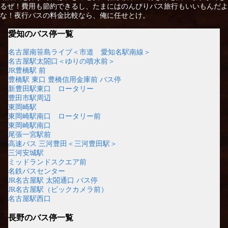
るぜ！費用も節約できるし、たまにはのんびりバス旅行もいいもんだよ
な！夜行バスの料金比較なら、俺に任せとけ。
愛知のバス停一覧
名古屋南笹島ライブ＜市道 愛知名駅南線＞
名古屋駅太閤口＜ゆりの噴水前＞
JR豊橋駅 前
豊橋駅 東口 豊橋信用金庫前 バス停
新豊田駅東口 ロータリー
豊田市駅周辺
東岡崎駅
東岡崎駅南口 ロータリー前
東岡崎駅南口
尾張一宮駅前
高速バス 三河豊田＜三河豊田駅＞
三河安城駅
ミッドランドスクエア前
名鉄バスセンター
JR名古屋駅 太閤通口 バス停
JR名古屋駅（ビックカメラ前）
名古屋駅西口
長野のバス停一覧