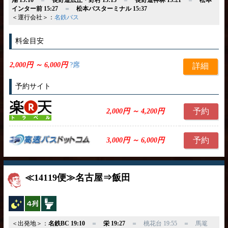
湖 15:10
＝
長野道広丘・野村 15:15
＝
長野道神林 15:21
＝
松本
インター前 15:27
＝
松本バスターミナル 15:37
＜運行会社＞：
名鉄バス
料金目安
2,000円 ～ 6,000円
?席
詳細
予約サイト
予約
2,000円 ～ 4,200円
予約
3,000円 ～ 6,000円
≪14119便≫名古屋⇒飯田
夜行バス
横4列
トイレ付
＜出発地＞：
名鉄BC 19:10
＝
栄 19:27
＝ 桃花台 19:55 ＝ 馬篭