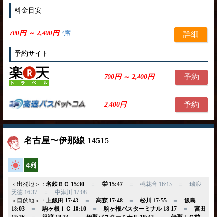
料金目安
700円 ～ 2,400円
?席
詳細
予約サイト
予約
700円 ～ 2,400円
予約
2,400円
名古屋〜伊那線 14515
高速バス
横4列
＜出発地＞：
名鉄ＢＣ 15:30
＝
栄 15:47
＝ 桃花台 16:15 ＝ 瑞浪
天徳 16:37 ＝ 中津川 17:08
＜目的地＞：
上飯田 17:43
＝
高森 17:48
＝
松川 17:55
＝
飯島
18:03
＝
駒ヶ根ＩＣ 18:10
＝
駒ヶ根バスターミナル 18:17
＝
宮田
18:26
＝
沢渡 18:34
＝
伊那バスターミナル 18:42
＝
伊那ＩＣ前