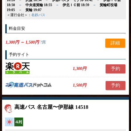
18:50
＝
中央道箕輪 18:55
＝
伊北ＩＣ前 18:59
＝
箕輪町役場
19:05
＝
箕輪 19:07
＜運行会社＞：
名鉄バス
料金目安
1,300円 ～ 1,500円
?席
詳細
予約サイト
予約
1,300円
予約
1,500円
高速バス 名古屋〜伊那線 14518
高速バス
横4列