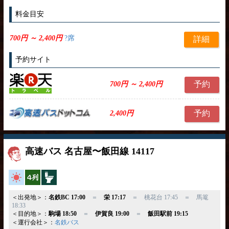
料金目安
700円 ～ 2,400円
?席
詳細
予約サイト
予約
700円 ～ 2,400円
予約
2,400円
高速バス 名古屋〜飯田線 14117
高速バス
横4列
トイレ付
＜出発地＞：
名鉄BC 17:00
＝
栄 17:17
＝ 桃花台 17:45 ＝ 馬篭
18:33
＜目的地＞：
駒場 18:50
＝
伊賀良 19:00
＝
飯田駅前 19:15
＜運行会社＞：
名鉄バス