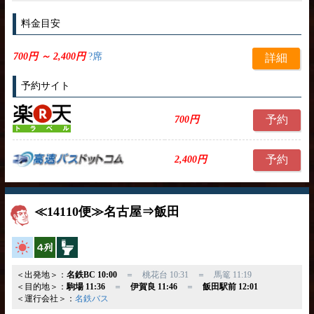
料金目安
700円 ～ 2,400円
?席
詳細
予約サイト
予約
700円
予約
2,400円
≪14110便≫名古屋⇒飯田
高速バス
横4列
トイレ付
＜出発地＞：
名鉄BC 10:00
＝ 桃花台 10:31 ＝ 馬篭 11:19
＜目的地＞：
駒場 11:36
＝
伊賀良 11:46
＝
飯田駅前 12:01
＜運行会社＞：
名鉄バス