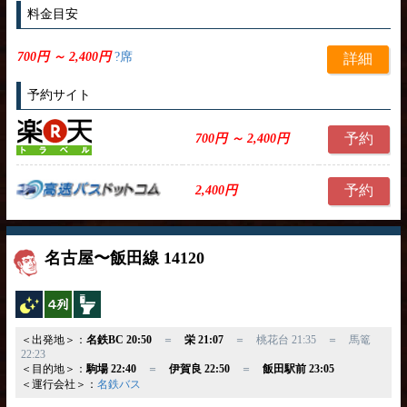
料金目安
700円 ～ 2,400円
?席
詳細
予約サイト
予約
700円 ～ 2,400円
予約
2,400円
名古屋〜飯田線 14120
夜行バス
横4列
トイレ付
＜出発地＞：
名鉄BC 20:50
＝
栄 21:07
＝ 桃花台 21:35 ＝ 馬篭
22:23
＜目的地＞：
駒場 22:40
＝
伊賀良 22:50
＝
飯田駅前 23:05
＜運行会社＞：
名鉄バス