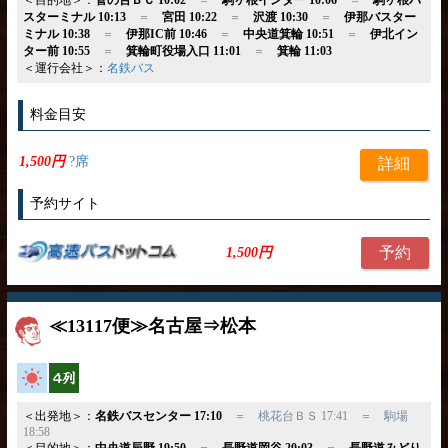
＜目的地＞：
菅の台ＢＣ 10:02
＝
駒ヶ根インター 10:06
＝
駒ヶ根バ
スターミナル 10:13
＝
宮田 10:22
＝
沢渡 10:30
＝
伊那バスター
ミナル 10:38
＝
伊那IC前 10:46
＝
中央道箕輪 10:51
＝
伊北イン
ター前 10:55
＝
箕輪町役場入口 11:01
＝
箕輪 11:03
＜運行会社＞：
名鉄バス
料金目安
1,500円
?席
詳細
予約サイト
予約
1,500円
≪13117便≫名古屋⇒松本
高速バス
横4列
＜出発地＞：
名鉄バスセンター 17:10
＝ 桃花台ＢＳ 17:41 ＝ 駒場
18:58