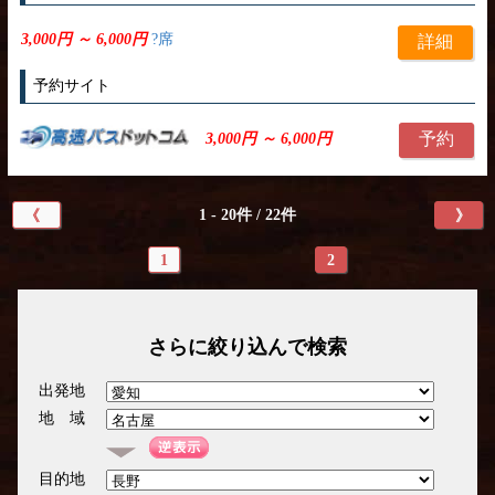
3,000円 ～ 6,000円
?席
詳細
予約サイト
予約
3,000円 ～ 6,000円
1 - 20件 / 22件
《
》
1
2
さらに絞り込んで検索
出発地
地 域
目的地