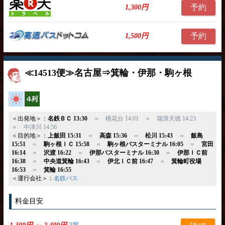
予約
1,300円
予約
1,500円
≪14513便≫名古屋⇒箕輪・伊那・駒ヶ根
高速バス
横4列
＜出発地＞：
名鉄ＢＣ 13:30
＝ 桃花台 14:01 ＝ 瑞浪天徳 14:23
＝ 中津川 14:56
＜目的地＞：
上飯田 15:31
＝
高森 15:36
＝
松川 15:43
＝
飯島
15:51
＝
駒ヶ根ＩＣ 15:58
＝
駒ヶ根バスターミナル 16:05
＝
宮田
16:14
＝
沢渡 16:22
＝
伊那バスターミナル 16:30
＝
伊那ＩＣ前
16:38
＝
中央道箕輪 16:43
＝
伊北ＩＣ前 16:47
＝
箕輪町役場
16:53
＝
箕輪 16:55
＜運行会社＞：
名鉄バス
料金目安