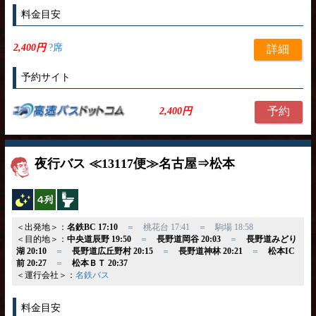
料金目安
2,400円
?席
詳細
予約サイト
予約
2,400円
夜行バス ≪13117便≫名古屋⇒松本
夜行バス
横4列
トイレ付
＜出発地＞：
名鉄BC 17:10
＝ 桃花台 17:41 ＝ 駒場 18:58
＜目的地＞：
中央道辰野 19:50
＝
長野道岡谷 20:03
＝
長野道みどり
湖 20:10
＝
長野道広丘野村 20:15
＝
長野道神林 20:21
＝
松本IC
前 20:27
＝
松本ＢＴ 20:37
＜運行会社＞：
名鉄バス
料金目安