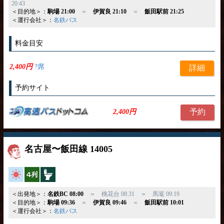
20:43
＜目的地＞：
駒場 21:00
＝
伊賀良 21:10
＝
飯田駅前 21:25
＜運行会社＞：
名鉄バス
料金目安
2,400円
?席
詳細
予約サイト
予約
2,400円
名古屋〜飯田線 14005
高速バス
横4列
トイレ付
＜出発地＞：
名鉄BC 08:00
＝ 桃花台 08:31 ＝ 馬篭 09:19
＜目的地＞：
駒場 09:36
＝
伊賀良 09:46
＝
飯田駅前 10:01
＜運行会社＞：
名鉄バス