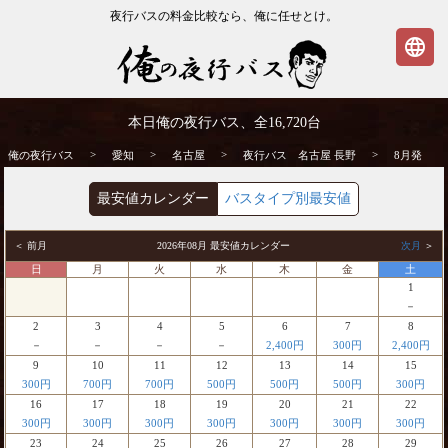
夜行バスの料金比較なら、俺に任せとけ。
language
名古屋発⇒長野行 8月発 夜行バス・高速バ
本日俺の夜行バス、全
16,720
台
ス | 俺の夜行バス
>
>
>
>
俺の夜行バス
愛知
名古屋
夜行バス 名古屋 長野
8月発
最安値カレンダー
バスタイプ別最安値
＜ 前月
2026年08月 最安値カレンダー
次月
＞
日
月
火
水
木
金
土
1
－
2
3
4
5
6
7
8
－
－
－
－
2,400円
300円
2,400円
9
10
11
12
13
14
15
300円
700円
700円
500円
500円
500円
300円
16
17
18
19
20
21
22
300円
300円
300円
300円
300円
300円
300円
23
24
25
26
27
28
29