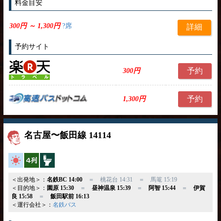
料金目安
300円 ～ 1,300円
?席
詳細
予約サイト
予約
300円
予約
1,300円
名古屋〜飯田線 14114
高速バス
横4列
トイレ付
＜出発地＞：
名鉄BC 14:00
＝ 桃花台 14:31 ＝ 馬篭 15:19
＜目的地＞：
園原 15:30
＝
昼神温泉 15:39
＝
阿智 15:44
＝
伊賀
良 15:58
＝
飯田駅前 16:13
＜運行会社＞：
名鉄バス