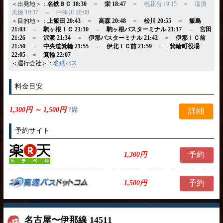
＜出発地＞：
名鉄ＢＣ 18:30
＝
栄 18:47
＝ 桃花台 19:15 ＝ 瑞浪
天徳 19:37 ＝ 中津川 20:08
＜目的地＞：
上飯田 20:43
＝
高森 20:48
＝
松川 20:55
＝
飯島
21:03
＝
駒ヶ根ＩＣ 21:10
＝
駒ヶ根バスターミナル 21:17
＝
宮田
21:26
＝
沢渡 21:34
＝
伊那バスターミナル 21:42
＝
伊那ＩＣ前
21:50
＝
中央道箕輪 21:55
＝
伊北ＩＣ前 21:59
＝
箕輪町役場
22:05
＝
箕輪 22:07
＜運行会社＞：
名鉄バス
料金目安
1,300円 ～ 1,500円
?席
詳細
予約サイト
予約
1,300円
予約
1,500円
名古屋〜伊那線 14511