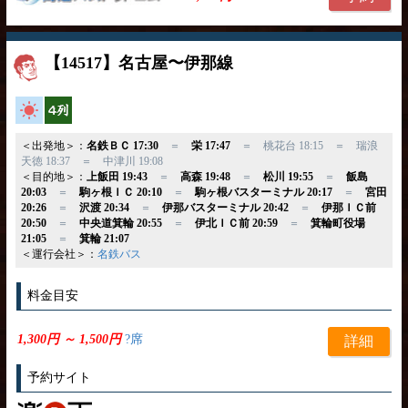
【14517】名古屋〜伊那線
高速バス
横4列
＜出発地＞：
名鉄ＢＣ 17:30
＝
栄 17:47
＝ 桃花台 18:15 ＝ 瑞浪
天徳 18:37 ＝ 中津川 19:08
＜目的地＞：
上飯田 19:43
＝
高森 19:48
＝
松川 19:55
＝
飯島
20:03
＝
駒ヶ根ＩＣ 20:10
＝
駒ヶ根バスターミナル 20:17
＝
宮田
20:26
＝
沢渡 20:34
＝
伊那バスターミナル 20:42
＝
伊那ＩＣ前
20:50
＝
中央道箕輪 20:55
＝
伊北ＩＣ前 20:59
＝
箕輪町役場
21:05
＝
箕輪 21:07
＜運行会社＞：
名鉄バス
料金目安
1,300円 ～ 1,500円
?席
詳細
予約サイト