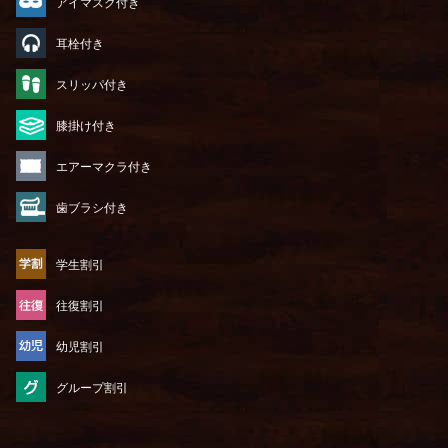
アイマスク付き
耳栓付き
スリッパ付き
膝掛け付き
エアーマクラ付き
歯ブラシ付き
学生割引
往復割引
幼児割引
グループ割引