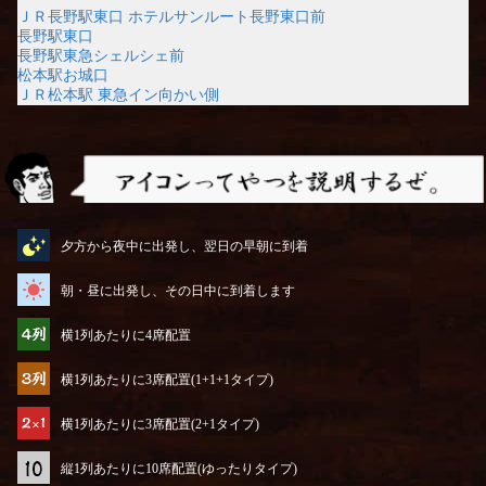
ＪＲ長野駅東口 ホテルサンルート長野東口前
長野駅東口
長野駅東急シェルシェ前
松本駅お城口
ＪＲ松本駅 東急イン向かい側
アイコンってやつを説明するぜ
夕方から夜中に出発し、翌日の早朝に到着
朝・昼に出発し、その日中に到着します
横1列あたりに4席配置
横1列あたりに3席配置(1+1+1タイプ)
横1列あたりに3席配置(2+1タイプ)
縦1列あたりに10席配置(ゆったりタイプ)