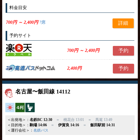
料金目安
700円 ～ 2,400円
?席
詳細
予約サイト
予約
700円 ～ 2,400円
予約
2,400円
名古屋〜飯田線 14112
高速バス
横4列
トイレ付
＜出発地＞：
名鉄BC 12:30
＝ 桃花台 13:01 ＝ 馬篭 13:49
＜目的地＞：
駒場 14:06
＝
伊賀良 14:16
＝
飯田駅前 14:31
＜運行会社＞：
名鉄バス