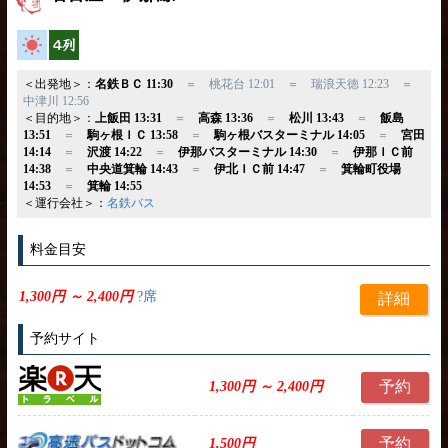
高速バス
横4列
＜出発地＞：
名鉄ＢＣ 11:30
＝ 桃花台 12:01 ＝ 瑞浪天徳 12:23 ＝
中津川 12:56
＜目的地＞：
上飯田 13:31
＝
高森 13:36
＝
松川 13:43
＝
飯島
13:51
＝
駒ヶ根ＩＣ 13:58
＝
駒ヶ根バスターミナル 14:05
＝
宮田
14:14
＝
沢渡 14:22
＝
伊那バスターミナル 14:30
＝
伊那ＩＣ前
14:38
＝
中央道箕輪 14:43
＝
伊北ＩＣ前 14:47
＝
箕輪町役場
14:53
＝
箕輪 14:55
＜運行会社＞：
名鉄バス
料金目安
1,300円 ～ 2,400円
?席
詳細
予約サイト
予約
1,300円 ～ 2,400円
予約
1,500円