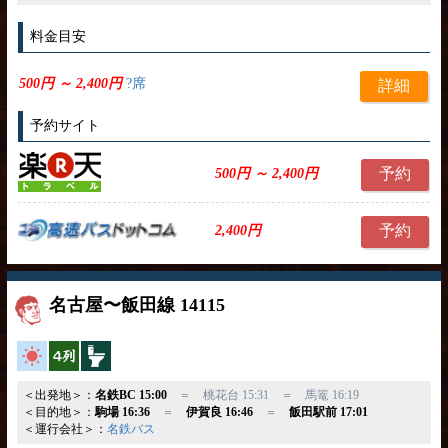
料金目安
500円 ～ 2,400円
?席
詳細
予約サイト
予約
500円 ～ 2,400円
予約
2,400円
名古屋〜飯田線 14115
高速バス
横4列
トイレ付
＜出発地＞：
名鉄BC 15:00
＝ 桃花台 15:31 ＝ 馬篭 16:19
＜目的地＞：
駒場 16:36
＝
伊賀良 16:46
＝
飯田駅前 17:01
＜運行会社＞：
名鉄バス