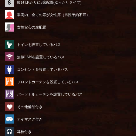
縦1列あたりに8席配置(ゆったりタイプ)
車両内、全ての席が女性席（男性予約不可）
女性安心の席配置
トイレを設置しているバス
無線LANを設置しているバス
コンセントを設置しているバス
フロントカーテンを設置しているバス
パーソナルカーテンを設置しているバス
その他備品付き
アイマスク付き
耳栓付き