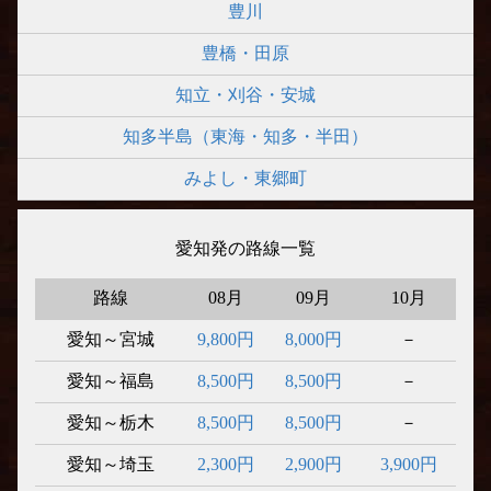
豊川
豊橋・田原
知立・刈谷・安城
知多半島（東海・知多・半田）
みよし・東郷町
愛知発の路線一覧
路線
08月
09月
10月
愛知～宮城
9,800円
8,000円
－
愛知～福島
8,500円
8,500円
－
愛知～栃木
8,500円
8,500円
－
愛知～埼玉
2,300円
2,900円
3,900円