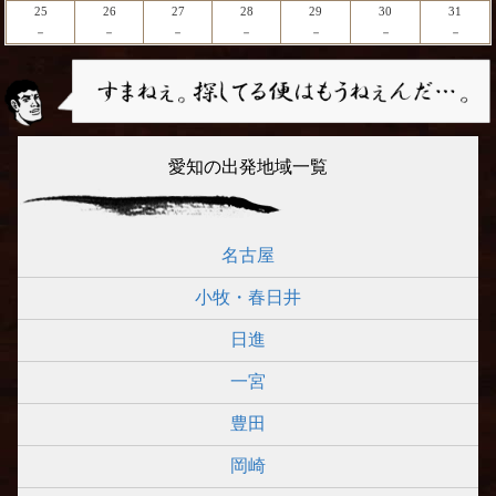
25
26
27
28
29
30
31
－
－
－
－
－
－
－
愛知の出発地域一覧
名古屋
小牧・春日井
日進
一宮
豊田
岡崎