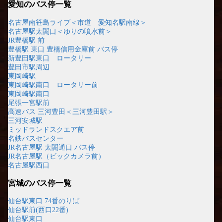
愛知のバス停一覧
名古屋南笹島ライブ＜市道 愛知名駅南線＞
名古屋駅太閤口＜ゆりの噴水前＞
JR豊橋駅 前
豊橋駅 東口 豊橋信用金庫前 バス停
新豊田駅東口 ロータリー
豊田市駅周辺
東岡崎駅
東岡崎駅南口 ロータリー前
東岡崎駅南口
尾張一宮駅前
高速バス 三河豊田＜三河豊田駅＞
三河安城駅
ミッドランドスクエア前
名鉄バスセンター
JR名古屋駅 太閤通口 バス停
JR名古屋駅（ビックカメラ前）
名古屋駅西口
宮城のバス停一覧
仙台駅東口 74番のりば
仙台駅前(西口22番)
仙台駅東口