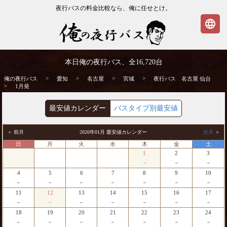
夜行バスの料金比較なら、俺に任せとけ。
language
名古屋発⇒仙台行 1月発 夜行バス・高速バ
本日俺の夜行バス、全
16,720
台
ス | 俺の夜行バス
>
>
>
>
俺の夜行バス
愛知
名古屋
宮城
夜行バス 名古屋 仙台
>
1月発
最安値カレンダー
バスタイプ別最安値
＜ 前月
2026年01月 最安値カレンダー
次月
＞
日
月
火
水
木
金
土
1
2
3
－
－
－
4
5
6
7
8
9
10
－
－
－
－
－
－
－
11
12
13
14
15
16
17
－
－
－
－
－
－
－
18
19
20
21
22
23
24
－
－
－
－
－
－
－