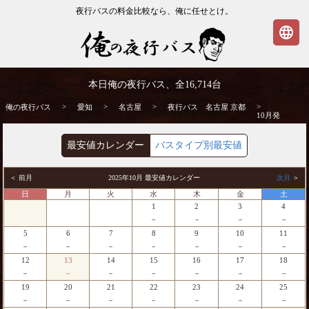
夜行バスの料金比較なら、俺に任せとけ。
language
名古屋発⇒京都行 10月発 夜行バス・高速
本日俺の夜行バス、全
16,714
台
バス | 俺の夜行バス
>
>
>
>
俺の夜行バス
愛知
名古屋
夜行バス 名古屋 京都
10月発
最安値カレンダー
バスタイプ別最安値
＜ 前月
2025年10月 最安値カレンダー
次月
＞
日
月
火
水
木
金
土
1
2
3
4
－
－
－
－
5
6
7
8
9
10
11
－
－
－
－
－
－
－
12
13
14
15
16
17
18
－
－
－
－
－
－
－
19
20
21
22
23
24
25
－
－
－
－
－
－
－