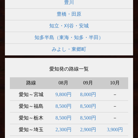
豊川
豊橋・田原
知立・刈谷・安城
知多半島（東海・知多・半田）
みよし・東郷町
愛知発の路線一覧
路線
08月
09月
10月
愛知～宮城
9,800円
8,000円
－
愛知～福島
8,500円
8,500円
－
愛知～栃木
8,500円
8,500円
－
愛知～埼玉
2,300円
2,900円
3,900円