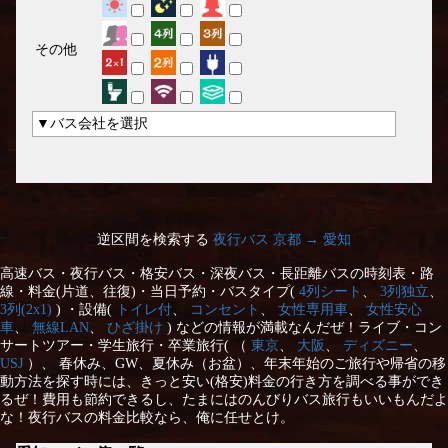
その他
▼バス会社を選択
逆区間を検索する
夜行バス 京都 → 愛知
高速バス・夜行バス・格安バス・深夜バス・長距離バスの時刻表・路
線・料金(片道、往復)・当日予約・バスタイプ(
4列シート
、
3列独立
、
3列(2x1)
) ・設備(
トイレ付
、
コンセント
、
女性専用車
、
女性安心
車
、
無線LAN
、
ひざ掛け
) などの情報が満載なんだぜ！ライブ・コン
サートツアー・学生旅行・卒業旅行( （
東京
、
大阪
、
ディズニー
、
USJ
）、 春休み、GW、夏休み（お盆）、年末年始のご旅行や帰省の移
動方法を探す時には、きっと安い(格安)料金の行き方を調べる事ができ
るぜ！費用も節約できるし、たまにはのんびりバス旅行もいいもんだよ
な！夜行バスの料金比較なら、俺に任せとけ。