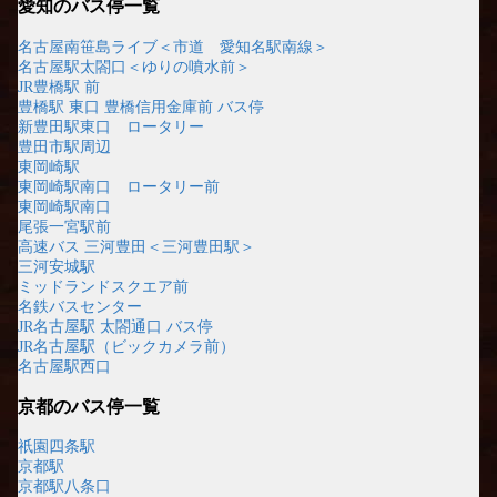
愛知のバス停一覧
名古屋南笹島ライブ＜市道 愛知名駅南線＞
名古屋駅太閤口＜ゆりの噴水前＞
JR豊橋駅 前
豊橋駅 東口 豊橋信用金庫前 バス停
新豊田駅東口 ロータリー
豊田市駅周辺
東岡崎駅
東岡崎駅南口 ロータリー前
東岡崎駅南口
尾張一宮駅前
高速バス 三河豊田＜三河豊田駅＞
三河安城駅
ミッドランドスクエア前
名鉄バスセンター
JR名古屋駅 太閤通口 バス停
JR名古屋駅（ビックカメラ前）
名古屋駅西口
京都のバス停一覧
祇園四条駅
京都駅
京都駅八条口