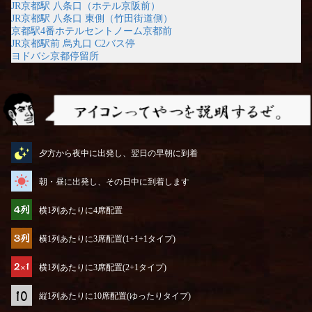
JR京都駅 八条口（ホテル京阪前）
JR京都駅 八条口 東側（竹田街道側）
京都駅4番ホテルセントノーム京都前
JR京都駅前 烏丸口 C2バス停
ヨドバシ京都停留所
アイコンってやつを説明するぜ
夕方から夜中に出発し、翌日の早朝に到着
朝・昼に出発し、その日中に到着します
横1列あたりに4席配置
横1列あたりに3席配置(1+1+1タイプ)
横1列あたりに3席配置(2+1タイプ)
縦1列あたりに10席配置(ゆったりタイプ)