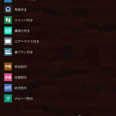
耳栓付き
スリッパ付き
膝掛け付き
エアーマクラ付き
歯ブラシ付き
学生割引
往復割引
幼児割引
グループ割引