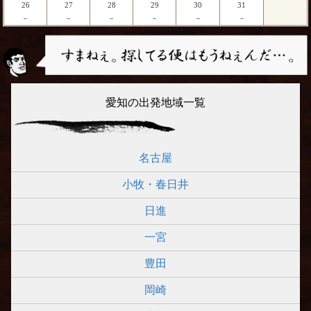
26
27
28
29
30
31
－
－
－
－
－
－
愛知の出発地域一覧
名古屋
小牧・春日井
日進
一宮
豊田
岡崎