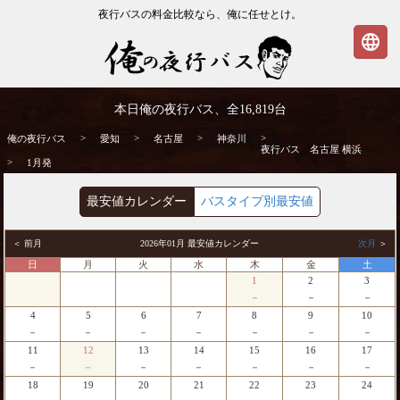
夜行バスの料金比較なら、俺に任せとけ。
language
名古屋発⇒横浜行 1月発 夜行バス・高速バ
本日俺の夜行バス、全
16,819
台
ス | 俺の夜行バス
>
>
>
>
俺の夜行バス
愛知
名古屋
神奈川
夜行バス 名古屋 横浜
>
1月発
最安値カレンダー
バスタイプ別最安値
＜ 前月
2026年01月 最安値カレンダー
次月
＞
日
月
火
水
木
金
土
1
2
3
－
－
－
4
5
6
7
8
9
10
－
－
－
－
－
－
－
11
12
13
14
15
16
17
－
－
－
－
－
－
－
18
19
20
21
22
23
24