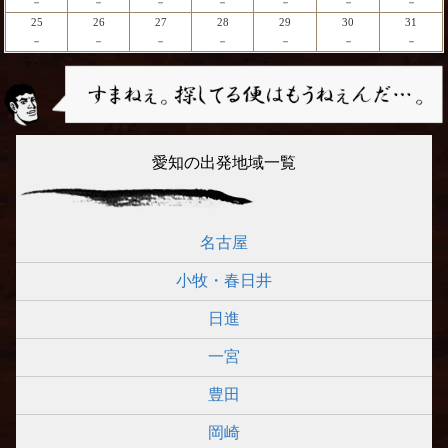
－
－
－
－
－
－
－
25
26
27
28
29
30
31
－
－
－
－
－
－
－
愛知の出発地域一覧
名古屋
小牧・春日井
日進
一宮
豊田
岡崎