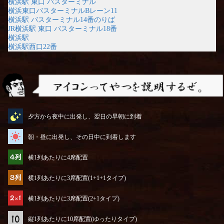
横浜駅 東口 バスターミナル
横浜東口バスターミナルBレーン11
横浜駅 バスターミナル14番のりば
JR横浜駅 東口 バスターミナル18番
横浜駅
横浜駅西口22番
アイコンってやつを説明するぜ
夕方から夜中に出発し、翌日の早朝に到着
朝・昼に出発し、その日中に到着します
横1列あたりに4席配置
横1列あたりに3席配置(1+1+1タイプ)
横1列あたりに3席配置(2+1タイプ)
縦1列あたりに10席配置(ゆったりタイプ)