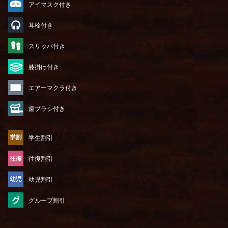
アイマスク付き
耳栓付き
スリッパ付き
膝掛け付き
エアーマクラ付き
歯ブラシ付き
学生割引
往復割引
幼児割引
グループ割引