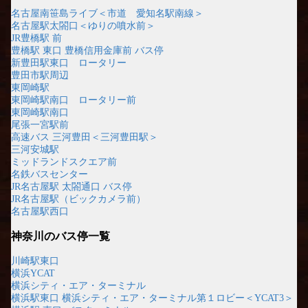
名古屋南笹島ライブ＜市道 愛知名駅南線＞
名古屋駅太閤口＜ゆりの噴水前＞
JR豊橋駅 前
豊橋駅 東口 豊橋信用金庫前 バス停
新豊田駅東口 ロータリー
豊田市駅周辺
東岡崎駅
東岡崎駅南口 ロータリー前
東岡崎駅南口
尾張一宮駅前
高速バス 三河豊田＜三河豊田駅＞
三河安城駅
ミッドランドスクエア前
名鉄バスセンター
JR名古屋駅 太閤通口 バス停
JR名古屋駅（ビックカメラ前）
名古屋駅西口
神奈川のバス停一覧
川崎駅東口
横浜YCAT
横浜シティ・エア・ターミナル
横浜駅東口 横浜シティ・エア・ターミナル第１ロビー＜YCAT3＞