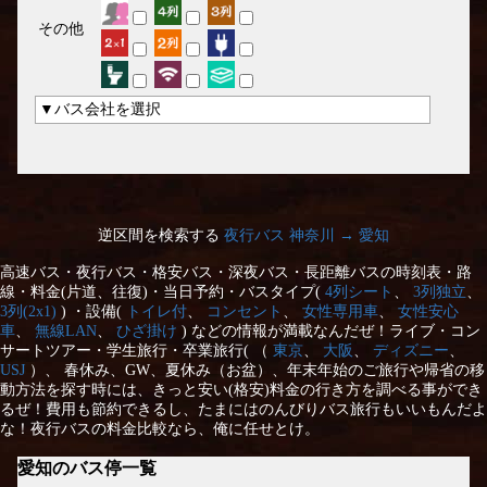
その他
▼バス会社を選択
逆区間を検索する
夜行バス 神奈川 → 愛知
高速バス・夜行バス・格安バス・深夜バス・長距離バスの時刻表・路
線・料金(片道、往復)・当日予約・バスタイプ(
4列シート
、
3列独立
、
3列(2x1)
) ・設備(
トイレ付
、
コンセント
、
女性専用車
、
女性安心
車
、
無線LAN
、
ひざ掛け
) などの情報が満載なんだぜ！ライブ・コン
サートツアー・学生旅行・卒業旅行( （
東京
、
大阪
、
ディズニー
、
USJ
）、 春休み、GW、夏休み（お盆）、年末年始のご旅行や帰省の移
動方法を探す時には、きっと安い(格安)料金の行き方を調べる事ができ
るぜ！費用も節約できるし、たまにはのんびりバス旅行もいいもんだよ
な！夜行バスの料金比較なら、俺に任せとけ。
愛知のバス停一覧