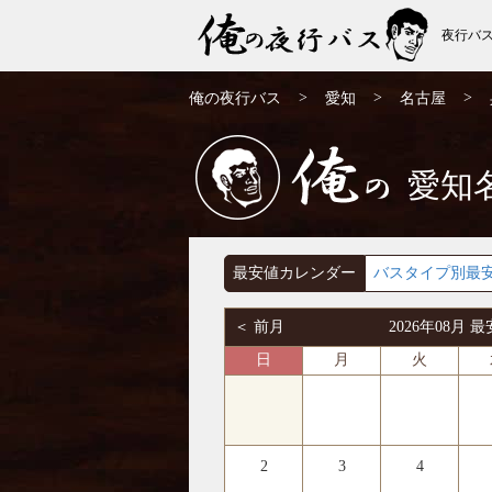
夜行バ
名古屋発⇒行 8月発 夜行バス・高速バス |
>
>
>
俺の夜行バス
愛知
名古屋
俺の夜行バス
愛知
俺の
最安値カレンダー
バスタイプ別最
＜ 前月
2026年08月
日
月
火
2
3
4