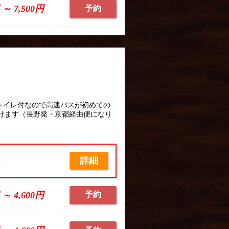
 ～ 7,500円
予約
トイレ付なので高速バスが初めての
けます（長野発・京都経由便になり
詳細
席
 ～ 4,600円
予約