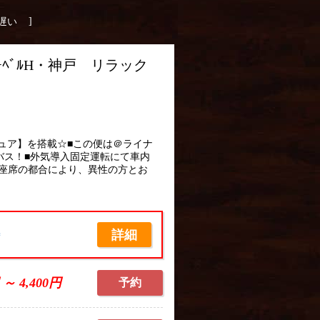
]
遅い
ｰﾍﾞﾙH・神戸 リラック
ュア】を搭載☆■この便は＠ライナ
バス！■外気導入固定運転にて車内
座席の都合により、異性の方とお
詳細
席
 ～ 4,400円
予約