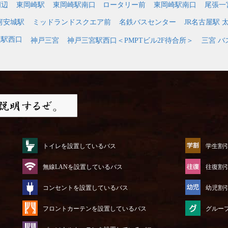
周辺
東岡崎駅
東岡崎駅南口 ロータリー前
東岡崎駅南口
尾張一
河安城駅
ミッドランドスクエア前
名鉄バスセンター
JR名古屋駅 
屋駅西口
神戸三宮
神戸三宮駅西口＜PMPTビル2F待合所＞
三宮 バ
トイレを設置しているバス
学生割
無線LANを設置しているバス
往復割
コンセントを設置しているバス
幼児割
フロントカーテンを設置しているバス
グルー