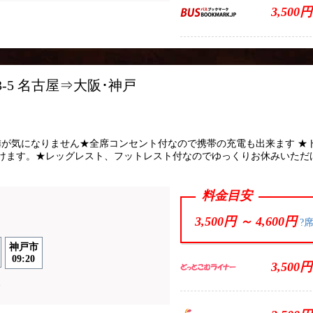
3,500円
03-5 名古屋⇒大阪･神戸
ント
隣が気になりません★全席コンセント付なので携帯の充電も出来ます ★
けます。★レッグレスト、フットレスト付なのでゆっくりお休みいただ
料金目安
3,500円 ～
4,600円
?
神戸市
09:20
3,500円
輸