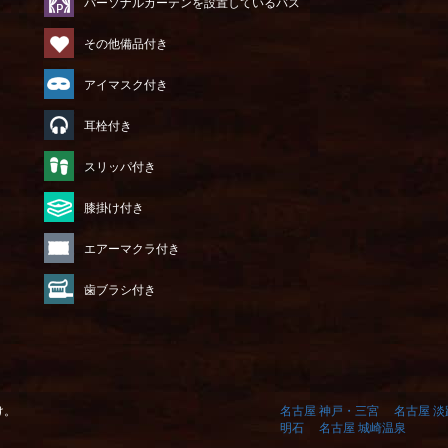
パーソナルカーテンを設置しているバス
その他備品付き
アイマスク付き
耳栓付き
）
スリッパ付き
膝掛け付き
エアーマクラ付き
歯ブラシ付き
け。
名古屋 神戸・三宮
名古屋 
明石
名古屋 城崎温泉