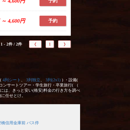
 ～ 4,600円
予約
 ～ 4,600円
予約
1 - 2件 / 2件
1
《
》
(
4列シート
、
3列独立
、
3列(2x1)
) ・設備(
コンサートツアー・学生旅行・卒業旅行( （
には、きっと安い(格安)料金の行き方を調べ
俺に任せとけ。
豊橋信用金庫前 バス停