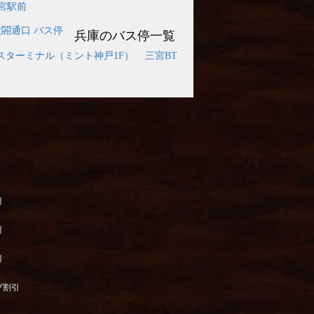
宮駅前
太閤通口 バス停
兵庫のバス停一覧
スターミナル（ミント神戸1F）
三宮BT
引
引
引
プ割引