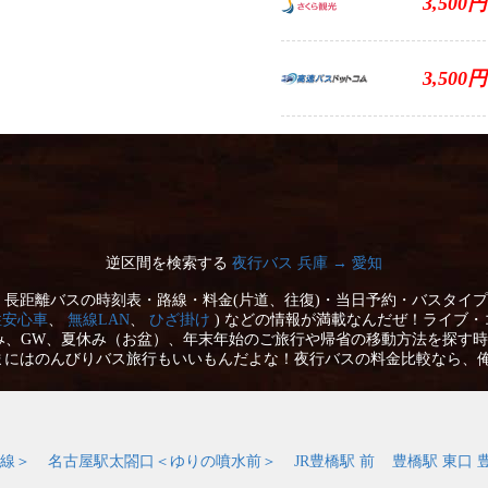
3,500円
3,500円
逆区間を検索する
夜行バス 兵庫 → 愛知
長距離バスの時刻表・路線・料金(片道、往復)・当日予約・バスタイプ
性安心車
、
無線LAN
、
ひざ掛け
) などの情報が満載なんだぜ！ライブ・
み、GW、夏休み（お盆）、年末年始のご旅行や帰省の移動方法を探す時
まにはのんびりバス旅行もいいもんだよな！夜行バスの料金比較なら、
線＞
名古屋駅太閤口＜ゆりの噴水前＞
JR豊橋駅 前
豊橋駅 東口 