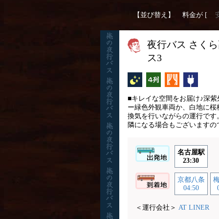
【並び替え】
料金が [
夜行バス さくら高
ス3
夜行バス
横4列
カーテン
コンセ
■キレイな空間をお届け♪深
ー緑色外観車両か、白地に桜柄
換気を行いながらの運行です
隣になる場合もございますの
名古屋駅
23:30
京都八条
梅
04:50
＜運行会社＞
AT LINER