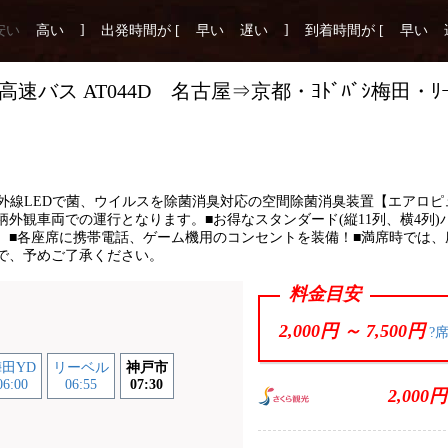
]
]
安い
高い
出発時間が [
早い
遅い
到着時間が [
早い
速バス AT044D 名古屋⇒京都・ﾖﾄﾞﾊﾞｼ梅田・ﾘ
ント
紫外線LEDで菌、ウイルスを除菌消臭対応の空間除菌消臭装置【エアロピ
外観車両での運行となります。■お得なスタンダード(縦11列、横4列)
。■各座席に携帯電話、ゲーム機用のコンセントを装備！■満席時では、
で、予めご了承ください。
料金目安
2,000円 ～
7,500円
?
田YD
リーベル
神戸市
06:00
06:55
07:30
2,000円