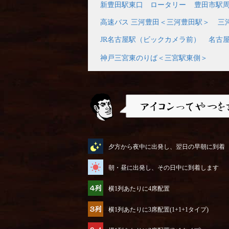
新豊田駅東口 ロータリー
豊田市駅
高速バス 三河豊田＜三河豊田駅＞
三
JR名古屋駅（ビックカメラ前）
名古
神戸三宮東のりば＜三宮駅東側＞
アイコンってやつを説明するぜ
夕方から夜中に出発し、翌日の早朝に到着
朝・昼に出発し、その日中に到着します
横1列あたりに4席配置
横1列あたりに3席配置(1+1+1タイプ)