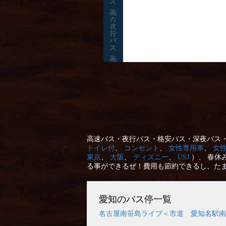
高速バス・夜行バス・格安バス・深夜バス・
トイレ付
、
コンセント
、
女性専用車
、
女
東京
、
大阪
、
ディズニー
、
USJ
）、 春休
る事ができるぜ！費用も節約できるし、た
愛知のバス停一覧
名古屋南笹島ライブ＜市道 愛知名駅南