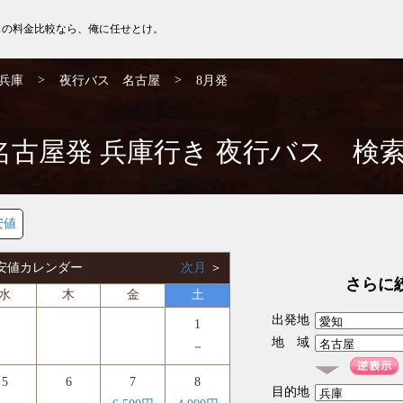
スの料金比較なら、俺に任せとけ。
>
>
兵庫
夜行バス 名古屋
8月発
名古屋発 兵庫行き 夜行バス 検
安値
 最安値カレンダー
次月
＞
さらに
水
木
金
土
出発地
1
地 域
－
5
6
7
8
目的地