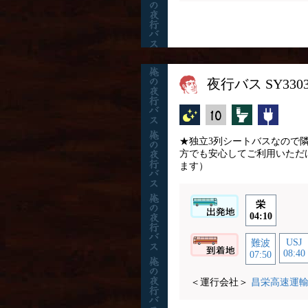
夜行バス SY33
夜行バス
縦10列
トイレ付
コンセ
★独立3列シートバスなので
方でも安心してご利用いただ
ます）
栄
04:10
USJ
難波
08:40
07:50
＜運行会社＞
昌栄高速運